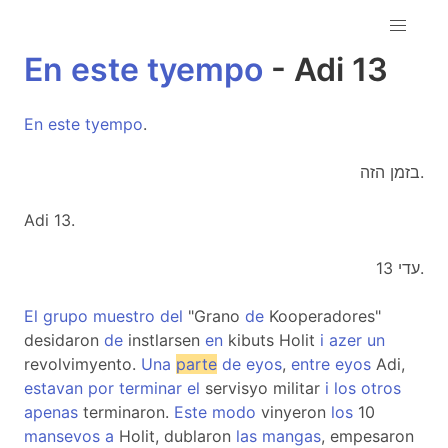
En
este
tyempo
- Adi 13
En
este
tyempo
.
בזמן הזה.
Adi 13.
עדי 13.
El
grupo
muestro
del
"Grano
de
Kooperadores"
desidaron
de
instlarsen
en
kibuts Holit
i
azer
un
revolvimyento.
Una
parte
de
eyos
,
entre
eyos
Adi,
estavan
por
terminar
el
servisyo militar
i
los
otros
apenas
terminaron.
Este
modo
vinyeron
los
10
mansevos
a
Holit, dublaron
las
mangas
, empesaron