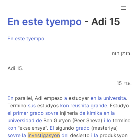
En
este
tyempo
- Adi 15
En
este
tyempo
.
בזמן הזה.
Adi 15.
עדי 15.
En
parallel, Adi empeso
a
estudyar
en
la
universita
.
Termino
sus
estudyos
kon
reushita
grande
. Estudyo
el
primer
grado
sovre
injineria
de
kimika
en
la
universidad
de
Ben Guryon (Beer Sheva)
i
lo
termino
kon
"ekselensya".
El
sigundo
grado
(masteriya)
sovre
la
investigasyon
del
desierto
i
la
produksyon