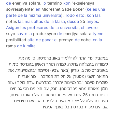
de
enerjiya solara,
lo
termino
kon
"ekselensya
sovresalyente"
en
Midreshet Sade Boker (
ke
es
una
parte
de
la
mizma
universita
).
Todo
esto
,
kon
las
notas
las
mas
altas
de
la
klasa
,
desde
25
anyos
.
Asigun
los
profesores
de
la
universita
,
el
lavoro
suyo
sovre
la
produksyon
de
enerjiya solara
tyene
posibilitad
alta
de
ganar
el
premyo
de
nobel
en
la
rama
de
kimika
.
במקביל עדי התחילה ללמוד באוניברסיטה. סיימה את
לימודיה בהצלחה גדולה. למדה תואר ראשון בהנדסה כימית
באוניברסיטת בן גוריון (באר שבע) וסיימה "בהצטיינות". את
התואר השני (מסטר) על חקירת המדבר וייצור אנרגיה
סולרית סיימה "בהצטיינות יתרה" במדרשת שדה בוקר (שזה
חלק מאותה מהאוניברסיטה). הכל, עם הציונים הכי גבוהים
בכיתה מזה 25 שנה. על פי הפרופסורים של האוניברסיטה,
העבודה שלה על ייצור אנרגיה סולרית היא בעלת סיכויים
גבוהים לזכות בפרס נובל בענף הכימיה.