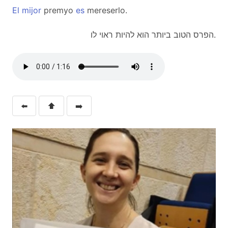
El
mijor
premyo
es
mereserlo.
הפרס הטוב ביותר הוא להיות ראוי לו.
⬅️
⬆️
➡️