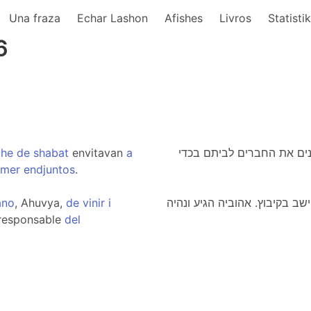
Una fraza
Echar Lashon
Afishes
Livros
Statisti
6
che
de
shabat
envitavan
a
ינים את החברים לביתם בכדי
omer
endjuntos
.
ano
, Ahuvya,
de
vinir
i
שב בקיבוץ. אהוביה הגיע ונהיה
responsable
del