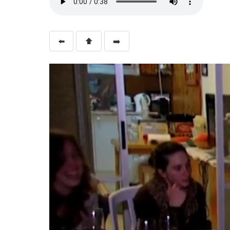
⬅️
⬆️
➡️