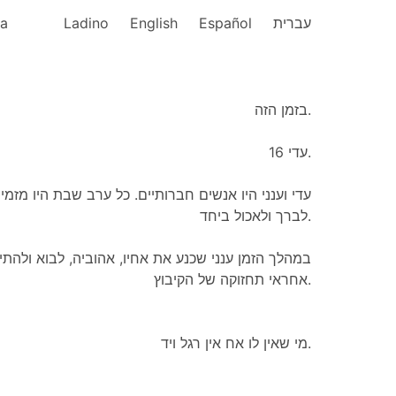
ka
Ladino
English
Español
עברית
בזמן הזה.
עדי 16.
עדי וענני היו אנשים חברותיים. כל ערב שבת היו מזמ
לברך ולאכול ביחד.
במהלך הזמן ענני שכנע את אחיו, אהוביה, לבוא ולהתיי
אחראי תחזוקה של הקיבוץ.
מי שאין לו אח אין רגל ויד.