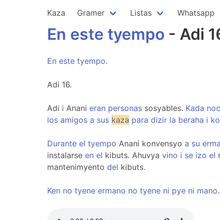
Kaza
Gramer
Listas
Whatsapp
En
este
tyempo
- Adi 1
En
este
tyempo
.
Adi 16.
Adi
i
Anani
eran
personas
sosyables.
Kada
no
los
amigos
a
sus
kaza
para
dizir
la
beraha
i
k
Durante
el
tyempo
Anani konvensyo
a
su
erm
instalarse
en
el
kibuts. Ahuvya
vino
i
se
izo
el
mantenimyento
del
kibuts.
Ken
no
tyene
ermano
no
tyene
ni
pye
ni
mano
.