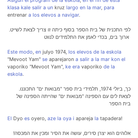
Asigun
el
program
de
la
eskola
,
en
el
fin
de
esta
klasa
kale
salir
a
un
kruz
largo
en
la
mar
,
para
entrenar
a
los
elevos
a
navigar
.
.לפי התכנית של בית הספר בסוף כיתה זו צריך לצאת לשייט
ארוך בים, בכדי לאמן את התלמידים לנווט
Este
modo
,
en
julyo 1974,
los
elevos
de
la
eskola
"Mevoot Yam"
se
aparejaron
a
salir
a
la
mar
kon
el
vaporiko "Mevoot Yam",
ke
era
vaporiko
de
la
eskola
.
.כך, ביולי 1974, תלמידי בית ספר "מבואות ים" התכוננו
לצאת לים עם הספינה "מבואות ים" שהייתה הספינה של
בית הספר
El
Dyo
es
oyero,
aze
la
oya
i
apareja
la
tapadera!
!אלוהים הוא יצרן סירים, עושה את הסיר ומכין את המכסה