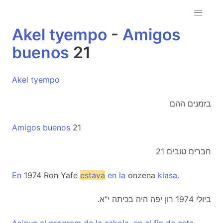
Akel
tyempo
-
Amigos
buenos
21
Akel
tyempo
בזמנים ההם
Amigos
buenos
21
חברים טובים 21
En
1974 Ron Yafe
estava
en
la
onzena
klasa
.
.ביולי 1974 רון יפה היה בכיתה י"א