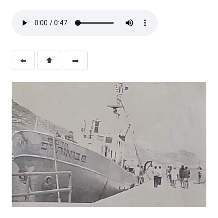
⬅️
⬆️
➡️