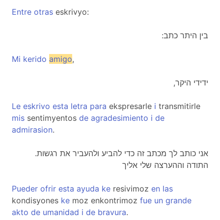
Entre
otras
eskrivyo:
:בין היתר כתב
Mi
kerido
amigo
,
,ידידי היקר
Le
eskrivo
esta
letra
para
ekspresarle
i
transmitirle
mis
sentimyentos
de
agradesimiento
i
de
admirasion
.
.אני כותב לך מכתב זה כדי להביע ולהעביר את רגשות
התודה וההערצה שלי אליך
Pueder
ofrir
esta
ayuda
ke
resivimoz
en
las
kondisyones
ke
moz enkontrimoz
fue
un
grande
akto
de
umanidad
i
de
bravura
.