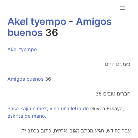
Akel
tyempo
-
Amigos
buenos
36
Akel
tyempo
בזמנים ההם
Amigos
buenos
36
חברים טובים 36
Paso
kaji
un
mez
,
vino
una
letra
de
Guven Erkaya,
eskrita
de
mano
.
.עבר כחודש, הגיע מכתב מגובן ארקיה, כתוב בכתב יד