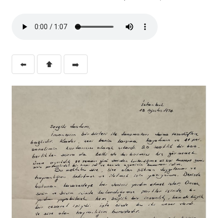
⬅️
⬆️
➡️