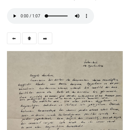
⬅️
⬆️
➡️