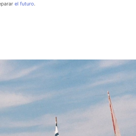
eparar
el
futuro
.