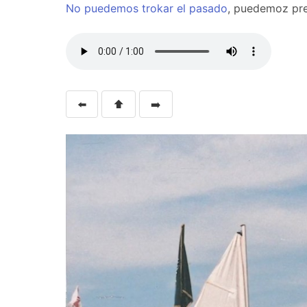
No
puedemos
trokar
el
pasado
, puedemoz pr
⬅️
⬆️
➡️