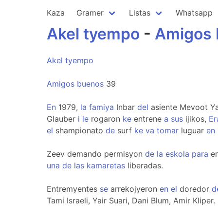
Kaza
Gramer
Listas
Whatsapp
Akel
tyempo
-
Amigos
Akel
tyempo
Amigos
buenos
39
En
1979,
la
famiya
Inbar
del
asiente Mevoot 
Glauber
i
le
rogaron
ke
entrene
a
sus
ijikos,
Er
el
shampionato
de
surf
ke
va
tomar
luguar
en
Zeev demando permisyon
de
la
eskola
para
em
una
de
las
kamaretas
liberadas.
Entremyentes
se
arrekojyeron
en
el
doredor
d
Tami Israeli, Yair Suari, Dani Blum, Amir Kliper.