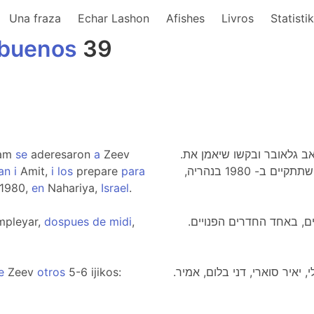
Una fraza
Echar Lashon
Afishes
Livros
Statisti
buenos
39
Yam
se
aderesaron
a
Zeev
.ב- 1979, המשפחה ענבר ממושב מבואות ים , פנו לזאב גלאובר ובקשו שיאמן את
an
i
Amit,
i
los
prepare
para
ילדיהם, ערן ועמית, ויכין אותם לאליפות עולם בגלישה שתתקיים ב- 1980 בנהריה,
1980,
en
Nahariya,
Israel
.
pleyar,
dospues
de
midi
,
., באחד החדרים הפנויים
e
Zeev
otros
5-6 ijikos:
.בנתיים התקבצו סביב זאב עוד 5-6 ילדים: תמי ישראלי, יאיר סוארי, דני בלום, אמיר