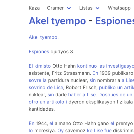
Kaza
Gramer
Listas
Whatsapp
Akel
tyempo
-
Espione
Akel
tyempo
.
Espiones
djudyos 3.
El
kimisto
Otto Hahn
kontinuo
las
investigasy
asistente, Fritz Strassmann.
En
1939 publikaro
sovre
la
partidura nuclear,
sin
nombrarla
a
Lis
sovrino
de
Lise
, Robert Frisch,
publiko
un
arti
nuklear,
sin
darle
haber
a
Lise
.
Dospues
de
un
otro
un
artikolo
i
dyeron eksplikasyon fizikal
kantidades.
En
1944,
el
almano Otto Hahn gano
el
premy
lo
meresiya.
Oy
savemoz
ke
Lise
fue
diskrimi