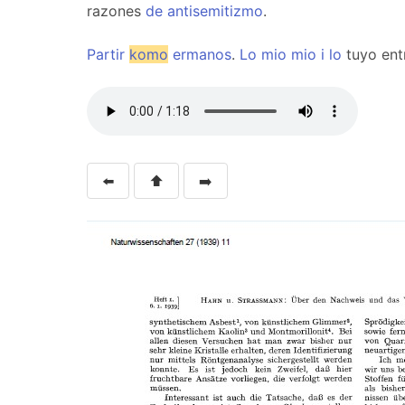
razones
de
antisemitizmo
.
Partir
komo
ermanos
.
Lo
mio
mio
i
lo
tuyo ent
⬅️
⬆️
➡️