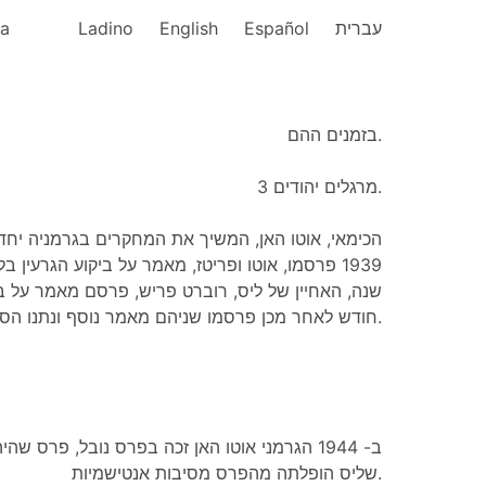
ka
Ladino
English
Español
עברית
בזמנים ההם.
מרגלים יהודים 3.
הכימאי, אוטו האן, המשיך את המחקרים בגרמניה יחד-
פרסמו, אוטו ופריטז, מאמר על ביקוע הגרעין בלי ל
שנה, האחיין של ליס, רוברט פריש, פרסם מאמר על בי.
חודש לאחר מכן פרסמו שניהם מאמר נוסף ונתנו הסבר פיזיקלי שלם לגבי הכמויות.
ב- 1944 הגרמני אוטו האן זכה בפרס נובל, פרס שה
שליס הופלתה מהפרס מסיבות אנטישמיות.