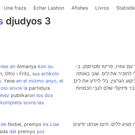
Una fraza
Echar Lashon
Afishes
Livros
Statisti
s
djudyos 3
ones
en
Almanya
kon
su
 עם עוזרו, פריטז סטרסמן. ב
n, Otto
i
Fritz,
sus
artikolo
1939 הזכיר את ליס. שוב באותה
e
. Yene
en
el
mizmo
anyo
,
el
קוע הגרעין, בלי ליידע את ליס
kolo
sovre
la
partidura
mez
publikaron
los
dos
a
kompleta
sovre
las
o
de
Nobel, premyo
ke
Lise
יה מגיע לליס. היום אנחנו יודעים
nada
del
premyo
por