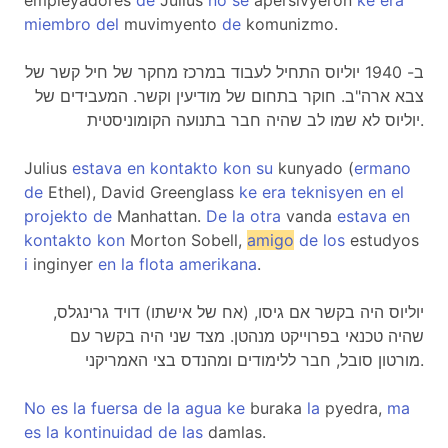
empleyadores
de
Julius
no
se
apersivyeron
ke
era
miembro
del
muvimyento
de
komunizmo.
ב- 1940 יוליוס התחיל לעבוד במרכז מחקר של חיל קשר של
צבא ארה"ב. חוקר בתחום של מודיעין וקשר. המעבידים של
יוליוס לא שמו לב שהיה חבר בתנועה הקומוניסטית.
Julius
estava
en
kontakto
kon
su
kunyado (
ermano
de
Ethel), David Greenglass
ke
era
teknisyen
en
el
projekto
de
Manhattan.
De
la
otra
vanda
estava
en
kontakto
kon
Morton Sobell,
amigo
de
los
estudyos
i
inginyer
en
la
flota
amerikana
.
יוליוס היה בקשר אם גיסו, (אח של אישתו) דויד גרינגלס,
שהיה טכנאי בפרוייקט מנהטן. מצד שני היה בקשר עם
מורטון סובל, חבר ללימודים ומהנדס בצי האמריקני.
No
es
la
fuersa
de
la
agua
ke
buraka
la
pyedra,
ma
es
la
kontinuidad
de
las
damlas.