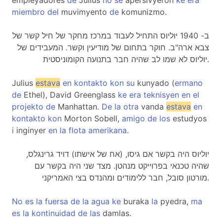
empleyadores
de
Julius
no
se
apersivyeron
ke
era
miembro
del
muvimyento
de
komunizmo.
ב- 1940 יוליוס התחיל לעבוד במרכז מחקר של חיל קשר של
צבא ארה"ב. חוקר בתחום של מודיעין וקשר. המעבידים של
יוליוס לא שמו לב שהיה חבר בתנועה הקומוניסטית.
Julius
estava
en
kontakto
kon
su
kunyado (
ermano
de
Ethel), David Greenglass
ke
era
teknisyen
en
el
projekto
de
Manhattan.
De
la
otra
vanda
estava
en
kontakto
kon
Morton Sobell,
amigo
de
los
estudyos
i
inginyer
en
la
flota
amerikana
.
יוליוס היה בקשר אם גיסו, (אח של אישתו) דויד גרינגלס,
שהיה טכנאי בפרוייקט מנהטן. מצד שני היה בקשר עם
מורטון סובל, חבר ללימודים ומהנדס בצי האמריקני.
No
es
la
fuersa
de
la
agua
ke
buraka
la
pyedra,
ma
es
la
kontinuidad
de
las
damlas.