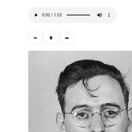
⬅️
⬆️
➡️