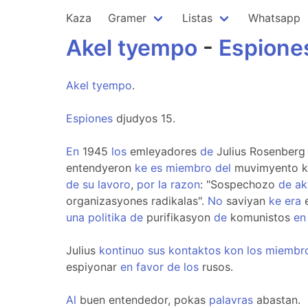
Kaza
Gramer
Listas
Whatsapp
Akel
tyempo
-
Espione
Akel
tyempo
.
Espiones
djudyos 15.
En
1945
los
emleyadores
de
Julius Rosenber
entendyeron
ke
es
miembro
del
muvimyento 
de
su
lavoro
,
por
la
razon
: "Sospechozo
de
ak
organizasyones radikalas".
No
saviyan
ke
era
e
una
politika
de
purifikasyon
de
komunistos
en
Julius
kontinuo
sus
kontaktos
kon
los
miembr
espiyonar
en
favor
de
los
rusos.
Al
buen entendedor, pokas
palavras
abastan.