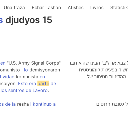
Una fraza
Echar Lashon
Afishes
Livros
Statisti
s
djudyos 15
g
en
"U.S. Army Signal Corps"
ר של צבא ארה"ב" הבינו שהוא חבר
komunisto
i
lo
demisyonaron
שוד בפעילות קומוניסטית
tividad
komunista
en
 ממדיניות הטיהור של
spiyon.
Esto
era
parte
de
los
sentros
de
Lavoro
.
os
de
la
resha
i
kontinuo
a