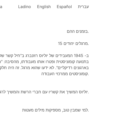
ka
Ladino
English
Español
עברית
בזמנים ההם.
מרגלים יהודים 15.
ב- 1945 המעבידים של יוליוס רוזנברג ב"חיל קש
בתנועה קומוניסטית ופטרו אותו מעבודתו, מהסיבה: "ח
בארגונים רדיקליים". לא ידעו שהוא מרגל. זה היה חלק
קומוניסטים ממרכזי העבודה.
יוליוס המשיך את קשריו עם חברי הרשת והמשיך לרגל לטובת הרוסים.
למי שמבין טוב, מספיקות מילים מעטות.