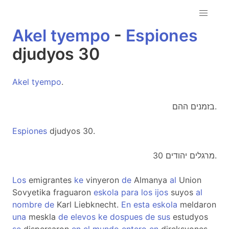
Akel
tyempo
-
Espiones
djudyos 30
Akel
tyempo
.
בזמנים ההם.
Espiones
djudyos 30.
מרגלים יהודים 30.
Los
emigrantes
ke
vinyeron
de
Almanya
al
Union
Sovyetika fraguaron
eskola
para
los
ijos
suyos
al
nombre
de
Karl Liebknecht.
En
esta
eskola
meldaron
una
meskla
de
elevos
ke
dospues
de
sus
estudyos