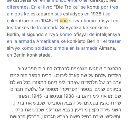
se
dispersaron
en
el
mundo
entero
en
direksyones
diferentes
.
En
el
livro
"Die Troika"
se
konta
por
tres
amigos
ke
eskaparon
sus
estudyos
en
1938
i
se
enkontraron
en
1945:
El
uno
sirvyo
komo
ofisyal
en
los
tankes
de
la
armada
Sovyetika
ke
konkisto
Berlin,
el
sigundo sirvyo
komo
ofisyal
de
intelijensya
en
la
armada
Amerikana
ke
konkisto Berlin
i
el
treser
sirvyo
komo
soldado
simple
en
la
armada
Almana,
en
Berlin konkistada.
המהגרים שהגיעו מגרמניה לברה"מ בנו בית ספר עבור
הילדים שלהם על שם קארל ליבנכט. בבית הספר הזה למדו
ערב רב של תלמידים שאחרי לימודיהם התפזרו בכל העולם
בכיוונים שונים. בספר "הטרויקה" מסופר על שלושה חברים
שסיימו את לימודיהם ב- 1938 ונפגשו ב- 1945: האחד
שירת כקצין בטנקים של הצבא הסובייטי שכבש את ברלין,
השני שירת כקצין מודיעין בצבא אמריקני שכבש את ברלין,
והשלישי שירת כחייל פשוט בצבא הגרמני, בברלין הכבושה.