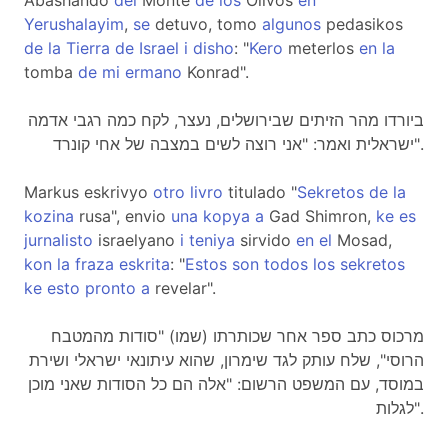
Abashando
del
Monte
de
los
Olivos
en
Yerushalayim
,
se
detuvo, tomo
algunos
pedasikos
de
la
Tierra
de
Israel
i
disho
: "
Kero
meterlos
en
la
tomba
de
mi
ermano
Konrad".
ביורדו מהר הזיתים שבירושלים, נעצר, לקח כמה רגבי אדמה
ישראלית ואמר: "אני רוצה לשים במצבה של אחי קונרד".
Markus eskrivyo
otro
livro
titulado "
Sekretos
de
la
kozina
rusa", envio
una
kopya
a
Gad Shimron,
ke
es
jurnalisto
israelyano
i
teniya
sirvido
en
el
Mosad,
kon
la
fraza
eskrita
: "
Estos
son
todos
los
sekretos
ke
esto
pronto
a
revelar".
מרכוס כתב ספר אחר שכותרתו (שמו) "סודות מהמטבח
הרוסי", שלח עותק לגד שימרון, שהוא עיתונאי ישראלי ושירת
במוסד, עם המשפט הרשום: "אלה הם כל הסודות שאני מוכן
לגלות".