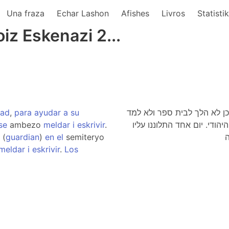
Una fraza
Echar Lashon
Afishes
Livros
Statisti
z Eskenazi 2...
ad
,
para
ayudar
a
su
לכן לא הלך לבית ספר ולא למד
se
ambezo
meldar
i
eskrivir
.
ת הקברות היהודי. יום אחד התלוננו עליו
(
guardian
)
en
el
semiteryo
meldar
i
eskrivir
.
Los