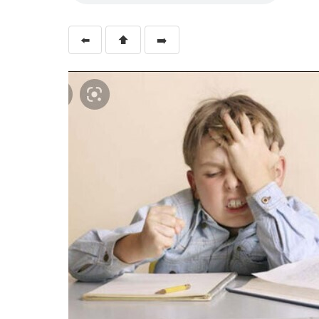
⬅️
⬆️
➡️