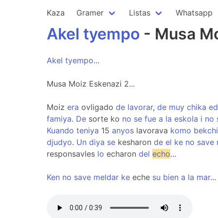
Kaza
Gramer
Listas
Whatsapp
Akel
tyempo
- Musa Moi
Akel
tyempo
...
Musa Moiz Eskenazi 2...
Moiz
era
ovligado
de
lavorar
,
de
muy
chika
ed
famiya
.
De
sorte ko
no
se
fue
a
la
eskola
i
no
Kuando
teniya
15
anyos
lavorava
komo
bekchi
djudyo
.
Un
diya
se
kesharon
de
el
ke
no
save
responsavles
lo
echaron
del
echo
...
Ken
no
save
meldar
ke
eche
su
bien
a
la
mar
...