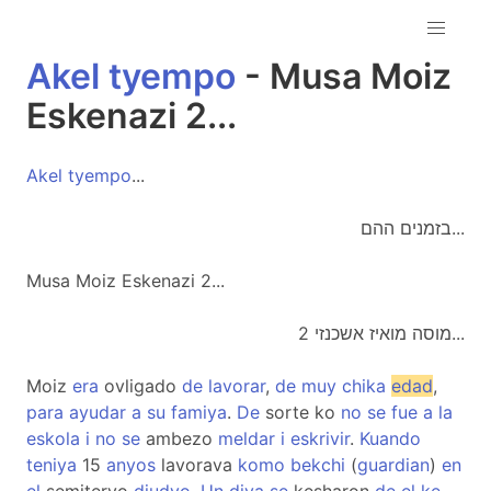
Akel
tyempo
- Musa Moiz
Eskenazi 2...
Akel
tyempo
...
בזמנים ההם...
Musa Moiz Eskenazi 2...
מוסה מואיז אשכנזי 2...
Moiz
era
ovligado
de
lavorar
,
de
muy
chika
edad
,
para
ayudar
a
su
famiya
.
De
sorte ko
no
se
fue
a
la
eskola
i
no
se
ambezo
meldar
i
eskrivir
.
Kuando
teniya
15
anyos
lavorava
komo
bekchi
(
guardian
)
en