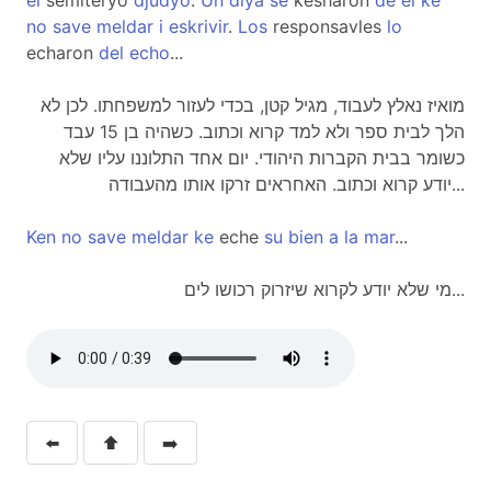
el
semiteryo
djudyo
.
Un
diya
se
kesharon
de
el
ke
no
save
meldar
i
eskrivir
.
Los
responsavles
lo
echaron
del
echo
...
מואיז נאלץ לעבוד, מגיל קטן, בכדי לעזור למשפחתו. לכן לא
הלך לבית ספר ולא למד קרוא וכתוב. כשהיה בן 15 עבד
כשומר בבית הקברות היהודי. יום אחד התלוננו עליו שלא
יודע קרוא וכתוב. האחראים זרקו אותו מהעבודה...
Ken
no
save
meldar
ke
eche
su
bien
a
la
mar
...
מי שלא יודע לקרוא שיזרוק רכושו לים...
⬅️
⬆️
➡️