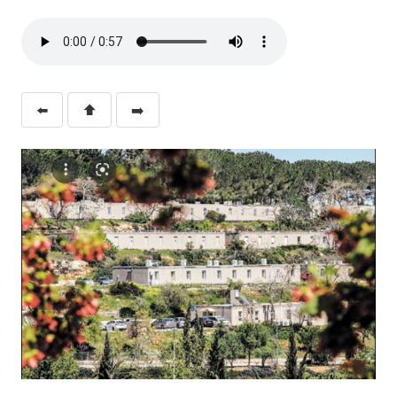
⬅️
⬆️
➡️