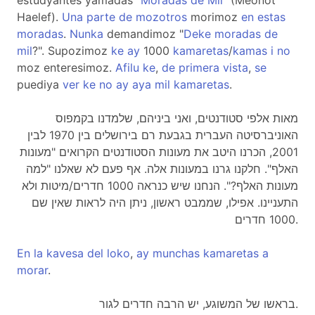
estudyantes yamadas "
Moradas
de
Mil
" (Meonot
Haelef).
Una
parte
de
mozotros
morimoz
en
estas
moradas
.
Nunka
demandimoz "
Deke
moradas
de
mil
?". Supozimoz
ke
ay
1000
kamaretas
/
kamas
i
no
moz enteresimoz.
Afilu
ke
,
de
primera
vista
,
se
puediya
ver
ke
no
ay
aya
mil
kamaretas
.
מאות אלפי סטודנטים, ואני ביניהם, שלמדנו בקמפוס
האוניברסיטה העברית בגבעת רם בירושלים בין 1970 לבין
2001, הכרנו היטב את מעונות הסטודנטים הקרואים "מעונות
האלף". חלקנו גרנו במעונות אלה. אף פעם לא שאלנו "למה
מעונות האלף?". הנחנו שיש כנראה 1000 חדרים/מיטות ולא
התעניינו. אפילו, שממבט ראשון, ניתן היה לראות שאין שם
1000 חדרים.
En
la
kavesa
del
loko
,
ay
munchas
kamaretas
a
morar
.
בראשו של המשוגע, יש הרבה חדרים לגור.