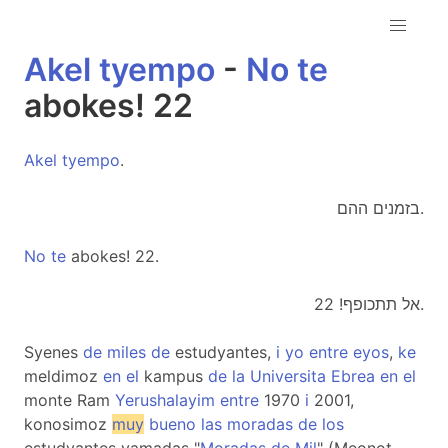
Akel
tyempo
-
No
te
abokes! 22
Akel
tyempo
.
בזמנים ההם.
No
te
abokes! 22.
אל תתכופף! 22.
Syenes
de
miles
de
estudyantes,
i
yo
entre
eyos
,
ke
meldimoz
en
el
kampus
de
la
Universita
Ebrea
en
el
monte Ram
Yerushalayim
entre
1970
i
2001,
konosimoz
muy
bueno
las
moradas
de
los