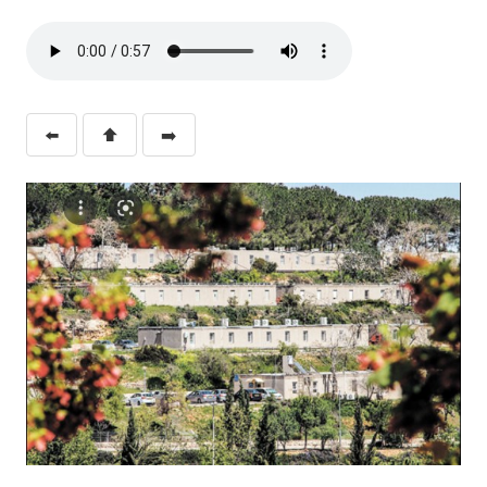
⬅️
⬆️
➡️