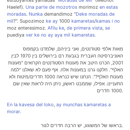
estudyantes yamadas "
Moradas
de
Mil
" (Meonot
Haelef).
Una
parte
de
mozotros
morimoz
en
estas
moradas
.
Nunka
demandimoz "
Deke
moradas
de
mil
?". Supozimoz
ke
ay
1000
kamaretas
/
kamas
i
no
moz enteresimoz.
Afilu
ke
,
de
primera
vista
,
se
puediya
ver
ke
no
ay
aya
mil
kamaretas
.
מאות אלפי סטודנטים, ואני ביניהם, שלמדנו בקמפוס
האוניברסיטה העברית בגבעת רם בירושלים בין 1970 לבין
2001, הכרנו היטב את מעונות הסטודנטים הקרואים "מעונות
האלף". חלקנו גרנו במעונות אלה. אף פעם לא שאלנו "למה
מעונות האלף?". הנחנו שיש כנראה 1000 חדרים/מיטות ולא
התעניינו. אפילו, שממבט ראשון, ניתן היה לראות שאין שם
1000 חדרים.
En
la
kavesa
del
loko
,
ay
munchas
kamaretas
a
morar
.
בראשו של המשוגע, יש הרבה חדרים לגור.