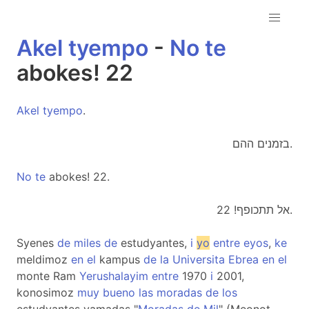
Akel
tyempo
-
No
te
abokes! 22
Akel
tyempo
.
בזמנים ההם.
No
te
abokes! 22.
אל תתכופף! 22.
Syenes
de
miles
de
estudyantes,
i
yo
entre
eyos
,
ke
meldimoz
en
el
kampus
de
la
Universita
Ebrea
en
el
monte Ram
Yerushalayim
entre
1970
i
2001,
konosimoz
muy
bueno
las
moradas
de
los