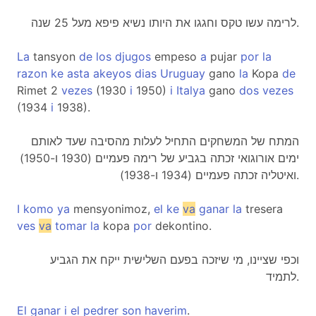
לרימה עשו טקס וחגגו את היותו נשיא פיפא מעל 25 שנה.
La
tansyon
de
los
djugos
empeso
a
pujar
por
la
razon
ke
asta
akeyos
dias
Uruguay
gano
la
Kopa
de
Rimet 2
vezes
(1930
i
1950)
i
Italya
gano
dos
vezes
(1934
i
1938).
המתח של המשחקים התחיל לעלות מהסיבה שעד לאותם
ימים אורוגואי זכתה בגביע של רימה פעמיים (1930 ו-1950)
ואיטליה זכתה פעמיים (1934 ו-1938).
I
komo
ya
mensyonimoz,
el
ke
va
ganar
la
tresera
ves
va
tomar
la
kopa
por
dekontino.
וכפי שציינו, מי שיזכה בפעם השלישית ייקח את הגביע
לתמיד.
El
ganar
i
el
pedrer
son
haverim
.