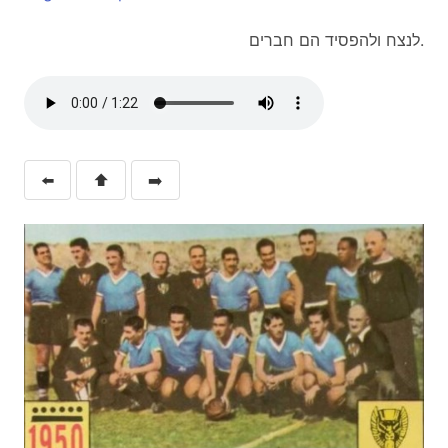
לנצח ולהפסיד הם חברים.
⬅️
⬆️
➡️