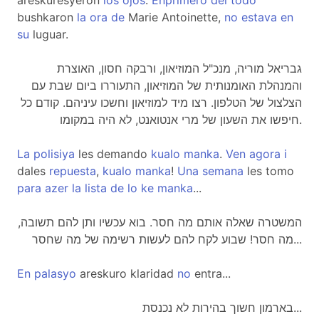
areskuresyeron
los
ojos
.
Enprimero
del
todo
bushkaron
la
ora
de
Marie Antoinette,
no
estava
en
su
luguar.
גבריאל מוריה, מנכ"ל המוזיאון, ורבקה חסון, האוצרת
והמנהלת האומנותית של המוזיאון, התעוררו ביום שבת עם
הצלצול של הטלפון. רצו מיד למוזיאון וחשכו עיניהם. קודם כל
חיפשו את השעון של מרי אנטואנט, לא היה במקומו.
La
polisiya
les demando
kualo
manka
.
Ven
agora
i
dales
repuesta
,
kualo
manka
!
Una
semana
les tomo
para
azer
la
lista
de
lo
ke
manka
...
המשטרה שאלה אותם מה חסר. בוא עכשיו ותן להם תשובה,
מה חסר! שבוע לקח להם לעשות רשימה של מה שחסר...
En
palasyo
areskuro klaridad
no
entra...
בארמון חשוך בהירות לא נכנסת...