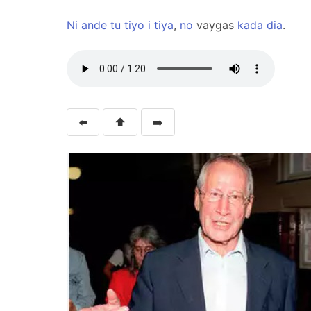
Ni
ande
tu
tiyo
i
tiya
,
no
vaygas
kada
dia
.
⬅️
⬆️
➡️