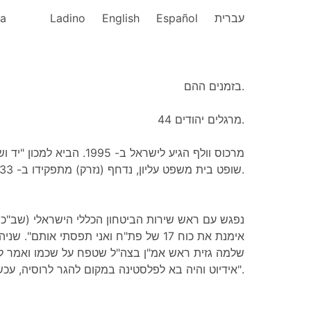
ka
Ladino
English
Español
עברית
בזמנים ההם.
מרגלים יהודים 44.
מרכוס וולף הגיע לישראל ב- 995
שופט בית משפט עליון, נדחף (נזרק) מתפקידו ב- 1933 ונספה בשואה.
נפגש עם ראש שירות הביטחון הכללי הישראלי (שב"כ)
אימנת את כוח 17 של פת"ח ואני תפסתי אותם
שלמה גזית ראש אמ"ן בצה"ל שטפח על שכמו ואמר לו
אידיוט והיה בא לפלסטינה במקום להגר לרוסיה, עכשיו היית ראש המוסד בדימוס".