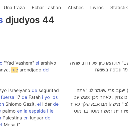
Una fraza
Echar Lashon
Afishes
Livros
Statisti
s
djudyos 44
to
"Yad Vashem"
el
arshivo
1. הביא למכון "יד ושם" את הארכיון של דודו, שהיה
nya,
fue
arondjado
del
syo israelyano
de
seguritad
 יעקב פרי שאמר לו: "אתה
fuersa
17
de
Fatah
i
yo
los
". שניהם צחקו. לאחר מכן נפגש עם
on
Shlomo Gazit,
el
lider
de
: " מישה! אם אבא שלך לא יה
e
palmo
en
la
espalda
i
le
a
Palestina
en
luguar
de
el
Mosad".