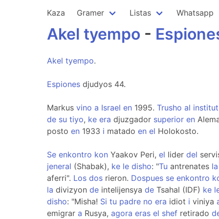
Kaza
Gramer
Listas
Whatsapp
Akel
tyempo
-
Espione
Akel
tyempo
.
Espiones
djudyos 44.
Markus
vino
a
Israel
en
1995.
Trusho
al
institu
de
su
tiyo
,
ke
era
djuzgador
superior
en
Alema
posto
en
1933
i
matado
en
el
Holokosto.
Se
enkontro
kon
Yaakov Peri,
el
lider
del
servi
jeneral
(Shabak),
ke
le
disho
: "
Tu
antrenates
la
aferri".
Los
dos
rieron.
Dospues
se
enkontro
k
la
divizyon
de
intelijensya
de
Tsahal (IDF)
ke
l
disho
: "Misha!
Si
tu
padre
no
era
idiot
i
viniya
emigrar
a
Rusya,
agora
eras
el
shef
retirado
d