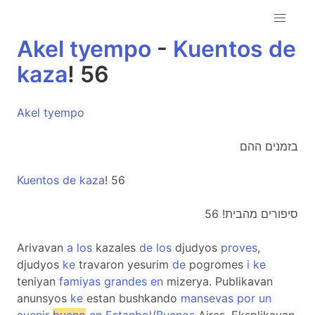
Akel
tyempo
-
Kuentos
de
kaza
! 56
Akel
tyempo
בזמנים ההם
Kuentos
de
kaza
! 56
סיפורים מהבית! 56
Arivavan
a
los
kazales
de
los
djudyos
proves
,
djudyos
ke
travaron yesurim
de
pogromes
i
ke
teniyan
famiyas
grandes
en
mizerya. Publikavan
anunsyos
ke
estan bushkando
mansevas
por
un