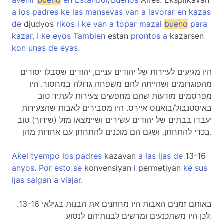
avenir
bueno
en
Estanbol
/
Buenos
Aires. Eksplikavan
a
los
padres
ke
las
mansevas
van
a
lavorar
en
kazas
de
djudyos
rikos
i
ke
van
a
topar
mazal
bueno
para
kazar
.
I
ke
eyos
Tambien
estan
prontos
a
kazarsen
kon
unas
de
eyas
.
היו מגיעים לעיירות של יהודים עניים, יהודים שסבלו יסורים
מהפוגרומים ושהייתה להם משפחה גדולה במחסור. היו
מפרסמים מודעות שהם מחפשים צעירות לעתיד טוב
באיסטנבול/בואנוס איירס. היו מסבירים לאבות שהצעירות
יעבדו בבתים של יהודים עשירים ושיימצאו מזל (שידוך) טוב
בכדי להתחתן. ושגם הם מוכנים להתחתן עם אחדות מהן.
Akel
tyempo
los
padres
kazavan
a
las
ijas
de
13-16
anyos
.
Por
esto
se
konvensiyan
i
permetiyan
ke
sus
ijas
salgan
a
viajar
.
באותם זמנים האבות היו מחתנים את הבנות בגילאי 13-16.
לכן היו משתכנעים ומרשים לבנותיהם לנסוע.