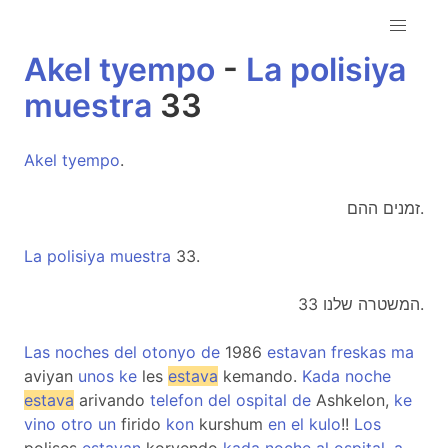
Akel
tyempo
-
La
polisiya
muestra
33
Akel
tyempo
.
זמנים ההם.
La
polisiya
muestra
33.
המשטרה שלנו 33.
Las
noches
del
otonyo
de
1986
estavan
freskas
ma
aviyan
unos
ke
les
estava
kemando.
Kada
noche
estava
arivando
telefon
del
ospital
de
Ashkelon,
ke
vino
otro
un
firido
kon
kurshum
en
el
kulo
!!
Los