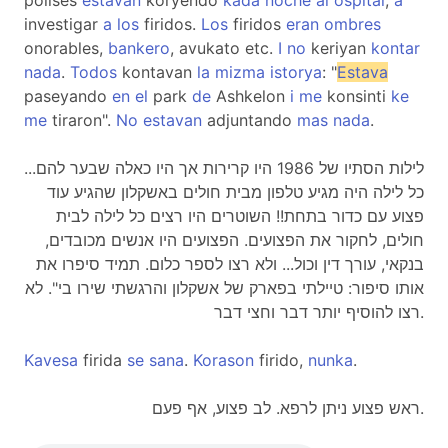
polises
estavan
koryendo
kada
noche
al
ospital
,
a
investigar
a
los
firidos.
Los
firidos
eran
ombres
onorables,
bankero
, avukato etc.
I
no
keriyan
kontar
nada
.
Todos
kontavan
la
mizma
istorya
: "
Estava
paseyando
en
el
park
de
Ashkelon
i
me
konsinti
ke
me
tiraron".
No
estavan
adjuntando
mas
nada
.
לילות הסתיו של 1986 היו קרירות אך היו כאלה שבער להם...
כל לילה היה מגיע טלפון מבית חולים באשקלון שהגיע עוד
פצוע עם כדור בתחת!! השוטרים היו רצים כל לילה לבית
חולים, לחקור את הפצועים. הפצועים היו אנשים מכובדים,
בנקאי, עורך דין וכול... ולא רצו לספר כלום. תמיד סיפרו את
אותו סיפור: טיילתי בפארק של אשקלון והרגשתי שירו בי". לא
רצו להוסיף יותר דבר וחצי דבר.
Kavesa
firida
se
sana
.
Korason
firido,
nunka
.
ראש פצוע ניתן לרפא. לב פצוע, אף פעם.