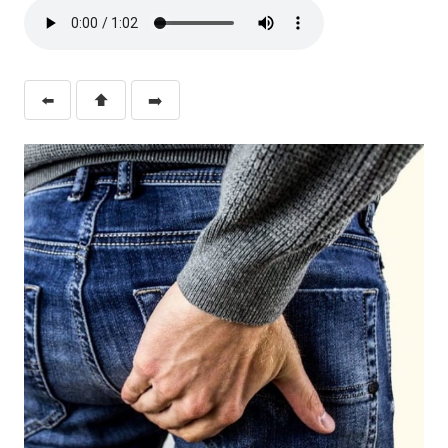
⬅️
⬆️
➡️