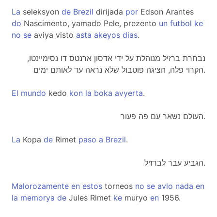
La
seleksyon
de
Brezil
dirijada
por
Edson Arantes
do
Nascimento, yamado Pele, prezento
un
futbol
ke
no
se
aviya visto
asta
akeyos
dias
.
נבחרת ברזיל מנוהלת על ידי אדסון ארנטס דו נסימיינטו,
הקרוי פלה, הציגה פוטבול שלא נראה עד לאותם ימים.
El
mundo
kedo
kon
la
boka
avyerta
.
העולם נשאר עם פה פעור.
La
Kopa
de
Rimet
paso
a
Brezil
.
הגביע עבר לברזיל.
Malorozamente
en
estos
torneos
no
se
avlo
nada
en
la
memorya
de
Jules Rimet
ke
muryo
en
1956.