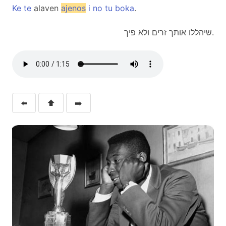
Ke
te
alaven
ajenos
i
no
tu
boka
.
שיהללו אותך זרים ולא פיך.
⬅️
⬆️
➡️