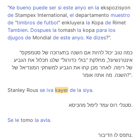
"
Ke
bueno
puede
ser
si
este
anyo
en
la
ekspozisyon
de
Stampex International,
el
departamento
muestro
de
"
timbros
de
futbol
" enkluyera
la
Kopa
de
Rimet
Tambien
.
Dospues
la
tomash
la
kopa
para
los
djugos
de
Mondial
de
este
anyo
.
Ke
dizes
?".
"כמה טוב יכול להיות אם השנה בתערוכה של סטמפקס
אינטרנשיונל, מחלקת "בולי כדורגל" שלנו תכלול את הגביע
של רימה. לאחר מכן קחו את הגביע למשחקי המונדיאל של
השנה. מה אתה אומר?".
Stanley Rous
se
iva
kayer
de
la
siya
.
סטנלי רוס עמד ליפול מהכיסא.
Se
le
tomo
la
avla
.
נתפס לו הדיבור.