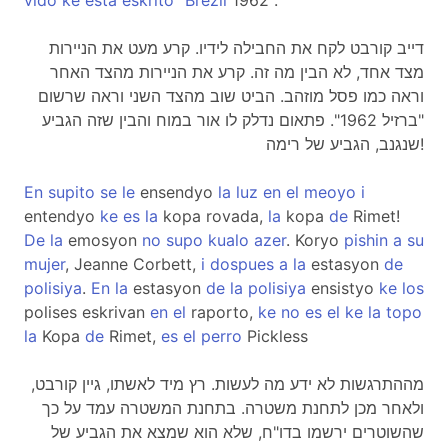
vido
ke
esta
eskrito
"
Brezil
1962".
דייב קורבט לקח את החבילה לידיו. קרע מעט את הניירות
מצד אחד, לא הבין מה זה. קרע את הניירות מהצד האחר
וראה כמו פסל מוזהב. הביט שוב מהצד השני וראה שרשום
"ברזיל 1962". פתאום נדלק לו אור במוח והבין שזה הגביע
שנגנב, הגביע של רימה!
En
supito
se
le
ensendyo
la
luz
en
el
meoyo
i
entendyo
ke
es
la
kopa rovada,
la
kopa
de
Rimet!
De
la
emosyon
no
supo
kualo
azer
. Koryo
pishin
a
su
mujer
, Jeanne Corbett,
i
dospues
a
la
estasyon
de
polisiya
.
En
la
estasyon
de
la
polisiya
ensistyo
ke
los
polises eskrivan
en
el
raporto,
ke
no
es
el
ke
la
topo
la
Kopa
de
Rimet,
es
el
perro
Pickless
מההתרגשות לא ידע מה לעשות. רץ מיד לאשתו, גיין קורבט,
ולאחר מכן לתחנת משטרה. בתחנת המשטרה עמד על כך
שהשוטרים ירשמו בדו"ח, שלא הוא שמצא את הגביע של