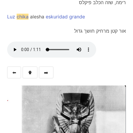
רימה, שזה הכלב פיקלס
Luz
chika
alesha
eskuridad
grande
אור קטן מרחיק חושך גדול
⬅️
⬆️
➡️