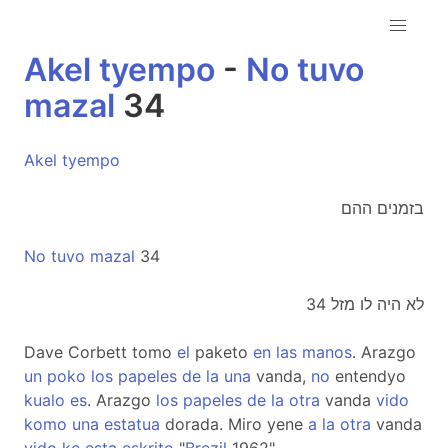
Akel
tyempo
-
No
tuvo
mazal
34
Akel
tyempo
בזמנים ההם
No
tuvo
mazal
34
לא היה לו מזל 34
Dave Corbett tomo
el
paketo
en
las
manos
. Arazgo
un
poko
los
papeles
de
la
una
vanda,
no
entendyo
kualo
es
. Arazgo
los
papeles
de
la
otra
vanda
vido
komo
una
estatua
dorada. Miro yene
a
la
otra
vanda