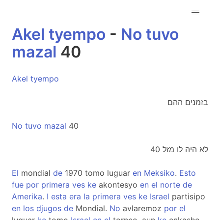
Akel
tyempo
-
No
tuvo
mazal
40
Akel
tyempo
בזמנים ההם
No
tuvo
mazal
40
לא היה לו מזל 40
El
mondial
de
1970 tomo luguar
en
Meksiko
.
Esto
fue
por
primera
ves
ke
akontesyo
en
el
norte
de
Amerika
.
I
esta
era
la
primera
ves
ke
Israel
partisipo
en
los
djugos
de
Mondial.
No
avlaremoz
por
el