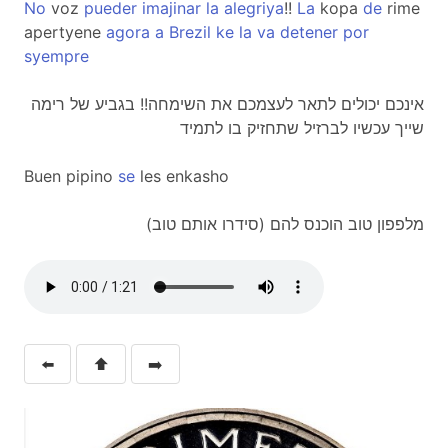
No
voz
pueder
imajinar
la
alegriya
!!
La
kopa
de
rime
apertyene
agora
a
Brezil
ke
la
va
detener
por
syempre
אינכם יכולים לתאר לעצמכם את השימחה!! בגביע של רימה
שייך עכשיו לברזיל שתחזיק בו לתמיד
Buen pipino
se
les enkasho
מלפפון טוב הוכנס להם (סידרו אותם טוב)
⬅️
⬆️
➡️