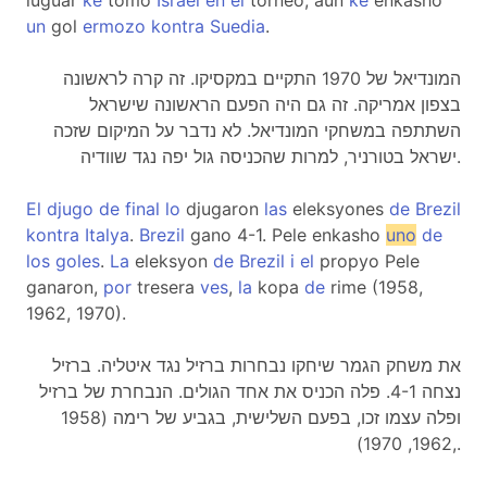
luguar
ke
tomo
Israel
en
el
torneo, aun
ke
enkasho
un
gol
ermozo
kontra
Suedia
.
המונדיאל של 1970 התקיים במקסיקו. זה קרה לראשונה
בצפון אמריקה. זה גם היה הפעם הראשונה שישראל
השתתפה במשחקי המונדיאל. לא נדבר על המיקום שזכה
ישראל בטורניר, למרות שהכניסה גול יפה נגד שוודיה.
El
djugo
de
final
lo
djugaron
las
eleksyones
de
Brezil
kontra
Italya
.
Brezil
gano 4-1. Pele enkasho
uno
de
los
goles
.
La
eleksyon
de
Brezil
i
el
propyo Pele
ganaron,
por
tresera
ves
,
la
kopa
de
rime (1958,
1962, 1970).
את משחק הגמר שיחקו נבחרות ברזיל נגד איטליה. ברזיל
נצחה 4-1. פלה הכניס את אחד הגולים. הנבחרת של ברזיל
ופלה עצמו זכו, בפעם השלישית, בגביע של רימה (1958
,1962, 1970).