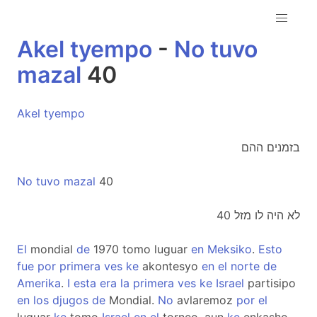
Akel
tyempo
-
No
tuvo
mazal
40
Akel
tyempo
בזמנים ההם
No
tuvo
mazal
40
לא היה לו מזל 40
El
mondial
de
1970 tomo luguar
en
Meksiko
.
Esto
fue
por
primera
ves
ke
akontesyo
en
el
norte
de
Amerika
.
I
esta
era
la
primera
ves
ke
Israel
partisipo
en
los
djugos
de
Mondial.
No
avlaremoz
por
el