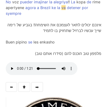
No
voz
pueder
imajinar
la
alegriya
!!
La
kopa
de
rime
apertyene
agora
a
Brezil
ke
la
va
detener
por
syempre
אינכם יכולים לתאר לעצמכם את השימחה!! בגביע של רימה
שייך עכשיו לברזיל שתחזיק בו לתמיד
Buen pipino
se
les enkasho
מלפפון טוב הוכנס להם (סידרו אותם טוב)
⬅️
⬆️
➡️