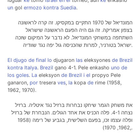
luguar
ke
tomo
Israel
en
el
torneo, aun
ke
enkasho
un
gol
ermozo
kontra
Suedia
.
המונדיאל של 1970 התקיים במקסיקו. זה קרה לראשונה
בצפון אמריקה. זה גם היה הפעם הראשונה שישראל
השתתפה במשחקי המונדיאל. לא נדבר על המיקום שזכה
ישראל בטורניר, למרות שהכניסה גול יפה נגד שוודיה.
El
djugo
de
final
lo
djugaron
las
eleksyones
de
Brezil
kontra
Italya
.
Brezil
gano 4-1. Pele enkasho
uno
de
los
goles
.
La
eleksyon
de
Brezil
i
el
propyo Pele
ganaron,
por
tresera
ves
,
la
kopa
de
rime (1958,
1962, 1970).
את משחק הגמר שיחקו נבחרות ברזיל נגד איטליה. ברזיל
נצחה 4-1. פלה הכניס את אחד הגולים. הנבחרת של ברזיל
ופלה עצמו זכו, בפעם השלישית, בגביע של רימה (1958
,1962, 1970).