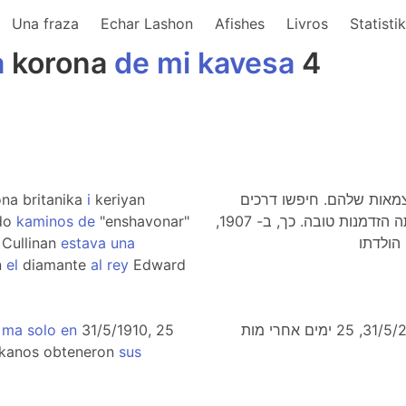
Una fraza
Echar Lashon
Afishes
Livros
Statisti
a
korona
de
mi
kavesa
4
na britanika
i
keriyan
צמאות שלהם. חיפשו דרכים
do
kaminos
de
"enshavonar"
לסבן (להתחנף) את המלך האנגלי. יהלום הקולינן הייתה הזדמנות טובה. כך, ב- 1907,
Cullinan
estava
una
n
el
diamante
al
rey
Edward
o
ma
solo
en
31/5/1910, 25
לא ידוע איך המלך התייחס למתנה זו אבל רק ב- 31/5/2010, 25 ימים אחרי מות
ikanos obteneron
sus