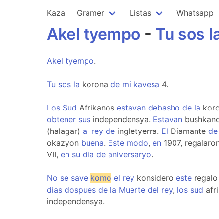
Kaza
Gramer
Listas
Whatsapp
Akel
tyempo
-
Tu
sos
l
Akel
tyempo
.
Tu
sos
la
korona
de
mi
kavesa
4.
Los
Sud
Afrikanos
estavan
debasho
de
la
koro
obtener
sus
independensya.
Estavan
bushkan
(halagar)
al
rey
de
ingletyerra.
El
Diamante
de
okazyon
buena
.
Este
modo
,
en
1907, regalaro
VII,
en
su
dia
de
aniversaryo
.
No
se
save
komo
el
rey
konsidero
este
regal
dias
dospues
de
la
Muerte
del
rey
,
los
sud
afr
independensya.