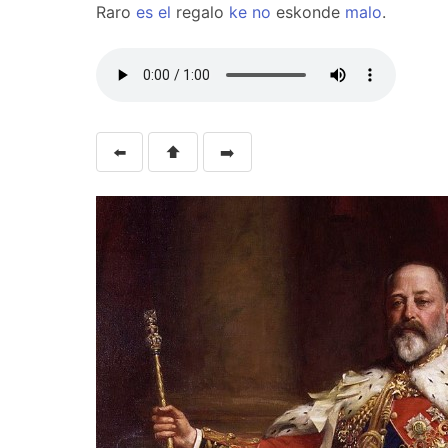
Raro
es
el
regalo
ke
no
eskonde
malo
.
⬅️
⬆️
➡️