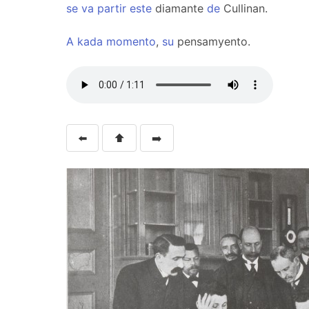
se
va
partir
este
diamante
de
Cullinan.
A
kada
momento
,
su
pensamyento.
⬅️
⬆️
➡️