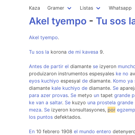
Kaza
Gramer
Listas
Whatsapp
Akel
tyempo
-
Tu
sos
l
Akel
tyempo
.
Tu
sos
la
korona
de
mi
kavesa
9.
Antes
de
partir
el
diamante
se
izyeron
munch
produizaron instrumentos espesyales
ke
no
av
eyos
kuchiyo
espesyal
de
diamante.
Komo
ya
diamante
kale
kuchiyo
de
diamante.
Se
aparej
para
azer
provas
.
Se
metyo
un
tapet
grande
p
ke
van
a
saltar
.
Se
kuzyo
una
prostela
grande
meza
.
Se
izyeron konsultasyones,
por
egzemp
los
puntos
defektados.
En
10 febrero 1908
el
mundo
entero
detenyer