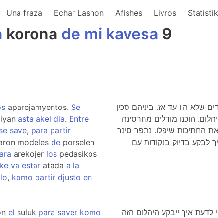
Una fraza
Echar Lashon
Afishes
Livros
Statisti
a
korona
de
mi
kavesa
9
os
aparejamyentos.
Se
ים שלא היו עד אז. ביניהם סכין
iyan
asta
akel
dia
.
Entre
יהלום. הוכנו מודלים מחרסינה
se
save
,
para
partir
את החתיכות שיפלו. נתפר סינר
aron modeles
de
porselen
יך לבקע בדיוק בנקודות עם
ara
arekojer
los
pedasikos
ke
va
estar
atada
a
la
lo
,
komo
partir
djusto
en
on
el
suluk
para
saver
komo
מתו בכדי לדעת איך ייבקע היהלום הזה