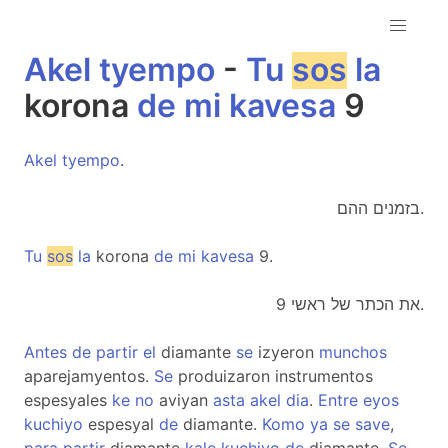
Akel
tyempo
-
Tu
sos
la
korona
de
mi
kavesa
9
Akel
tyempo
.
בזמנים ההם.
Tu
sos
la
korona
de
mi
kavesa
9.
את הכתר של ראשי 9.
Antes
de
partir
el
diamante
se
izyeron
munchos
aparejamyentos.
Se
produizaron instrumentos
espesyales
ke
no
aviyan
asta
akel
dia
.
Entre
eyos
kuchiyo
espesyal
de
diamante.
Komo
ya
se
save
,