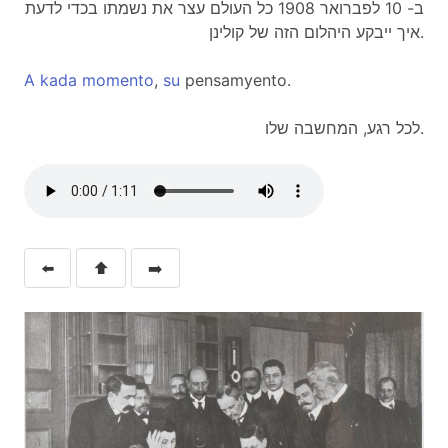
ב- 10 לפברואר 1908 כל העולם עצר את נשמתו בכדי לדעת
איך ייבקע היהלום הזה של קולינן.
A
kada
momento
,
su
pensamyento.
לכל רגע, המחשבה שלו.
⬅️
⬆️
➡️