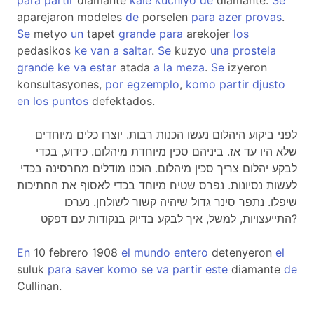
para
partir
diamante
kale
kuchiyo
de
diamante.
Se
aparejaron modeles
de
porselen
para
azer
provas
.
Se
metyo
un
tapet
grande
para
arekojer
los
pedasikos
ke
van
a
saltar
.
Se
kuzyo
una
prostela
grande
ke
va
estar
atada
a
la
meza
.
Se
izyeron
konsultasyones,
por
egzemplo
,
komo
partir
djusto
en
los
puntos
defektados.
לפני ביקוע היהלום נעשו הכנות רבות. יוצרו כלים מיוחדים
שלא היו עד אז. ביניהם סכין מיוחדת מיהלום. כידוע, בכדי
לבקע יהלום צריך סכין מיהלום. הוכנו מודלים מחרסינה בכדי
לעשות נסיונות. נפרס שטיח מיוחד בכדי לאסוף את החתיכות
שיפלו. נתפר סינר גדול שיהיה קשור לשולחן. נערכו
התייעצויות, למשל, איך לבקע בדיוק בנקודות עם דפקט?
En
10 febrero 1908
el
mundo
entero
detenyeron
el
suluk
para
saver
komo
se
va
partir
este
diamante
de
Cullinan.