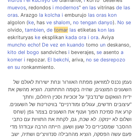
vidros
i
el
kuchiyo
de
diamante,
i
korto "desenes
muevos
, redondos
i
modernos
"
en
las
vitrinas
de
las
oras
. Arazgo
la
kolcha
i
emburujo
las
oras
kon
algolon (
ke
, has
ve
shalom
,
no
tengan
danyo
).
No
se
olvido,
tambien
,
de
tomar
las
etiketas
kon
las
eskrituryas
ke
eksplikan
kada
ora
i
ora
. Aviya
muncho
echo
!
De
vez
en
kuando
tomo
un
deskanso,
kito
del
bogo
sandviches
i
beverajes,
se
asento
a
komer
i
repozar.
El
bekchi
, ariva,
no
se
desrepozo
en
su
ronkanmiento.
נעמן נכנס למוזיאון מפתח האוורור ונחת ישירות לאולם של
השעונים המוצגים, שהיה בקומה התחתונה. הוציא מהשק את
ידית הוואקום ש"נדבק" על זכוכיות וסכין היהלום, וחתך
"עיצובים חדשים, עגולים ומודרניים" בוויטרינות של השעונים.
קרע את סמיכת הפוך ועטף את השעונים בצמר גפן (שחס
ושלום לא יינזקו). לא שכח, גם, לקחת את התוויות עם כתבי
ההסבר שמסבירים כל שעון ושעון. הייתה הרבה עבודה! מדי
פעם עשה הפסקה, הוציא מהחבילה סנדוויצ'ים ושתיה, ישב