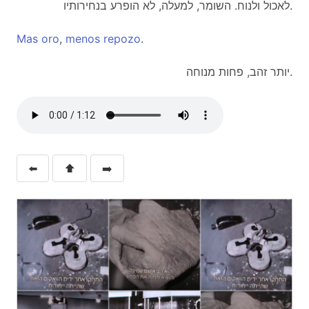
לאכול ולנוח. השומר, למעלה, לא הופרע בנחירותיו.
Mas
oro
,
menos
repozo
.
יותר זהב, פחות מנוחה.
⬅️
⬆️
➡️