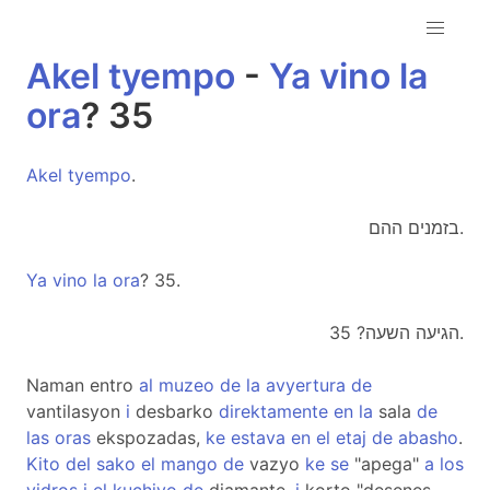
Akel
tyempo
-
Ya
vino
la
ora
? 35
Akel
tyempo
.
בזמנים ההם.
Ya
vino
la
ora
? 35.
הגיעה השעה? 35.
Naman entro
al
muzeo
de
la
avyertura
de
vantilasyon
i
desbarko
direktamente
en
la
sala
de
las
oras
ekspozadas,
ke
estava
en
el
etaj
de
abasho
.
Kito
del
sako
el
mango
de
vazyo
ke
se
"apega"
a
los