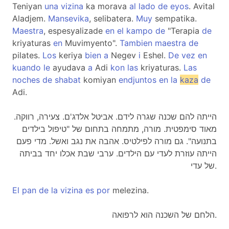
Teniyan
una
vizina
ka morava
al
lado
de
eyos
. Avital
Aladjem.
Mansevika
, selibatera.
Muy
sempatika.
Maestra
, espesyalizade
en
el
kampo
de
"Terapia
de
kriyaturas
en
Muvimyento".
Tambien
maestra
de
pilates.
Los
keriya
bien
a
Negev
i
Eshel.
De
vez
en
kuando
le
ayudava
a
Adi
kon
las
kriyaturas.
Las
noches
de
shabat
komiyan
endjuntos
en
la
kaza
de
Adi.
הייתה להם שכנה שגרה לידם. אביטל אלדג'ם. צעירה, רווקה.
מאוד סימפטית. מורה, מתמחה בתחום של "טיפול בילדים
בתנועה". גם מורה לפילטיס. אהבה את נגב ואשל. מדי פעם
הייתה עוזרת לעדי עם הילדים. ערבי שבת אכלו יחד בביתה
של עדי.
El
pan
de
la
vizina
es
por
melezina.
הלחם של השכנה הוא לרפואה.