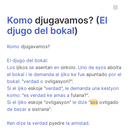
Komo
djugavamos? (
El
djugo
del
bokal
)
Komo
djugavamos?
El
djugo
del
bokal
:
Los
ijikos
se
asentan
en
sirkolo.
Uno
de
eyos
abolta
el
bokal
i
le
demanda
al
ijiko
ke
fue
apuntado
por
el
bokal
: "
verdad
o
ovligasyon?".
Si
el
ijiko
eskoje "
verdad
",
le
demanda
una
kestyon
komo
: "
es
verdad
ke
amas
a
fulana?".
Si
el
ijiko
eskoje "ovligasyon"
le
dize
"
sos
ovligado
de
bezar
a
sistrana".
Ken
dize
la
verdad
pyedre
la
amistad
.