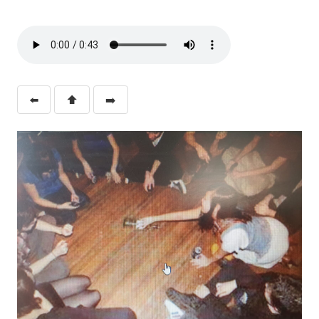
⬅️
⬆️
➡️