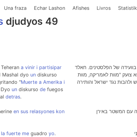
Una fraza
Echar Lashon
Afishes
Livros
Statisti
s
djudyos 49
Teheran
a
vinir
i
partisipar
תף בוועידה של הפלסטינים. חאלד
d Mashal dyo
un
diskurso
א צועק "מוות לאמריקה, מוות
ritando "
Muerte
a
Amerika
i
 ולהבות נגד ישראל והותירה
. Dyo
un
diskurso
de
fuegos
al
detras
.
erine
en
sus
relasyones
kon
la
fuerte
me
guadro
yo
.