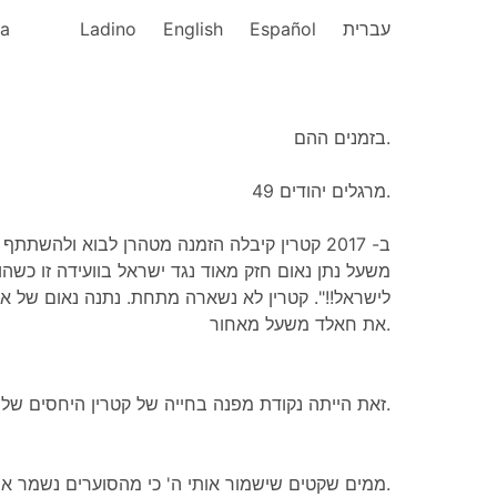
ka
Ladino
English
Español
עברית
בזמנים ההם.
מרגלים יהודים 49.
ב- 2017 קטרין קיבלה הזמנה מטהרן לבוא ולהשת
משעל נתן נאום חזק מאוד נגד ישראל בוועידה זו כשהו
לישראל!!". קטרין לא נשארה מתחת. נתנה נאום של אש
את חאלד משעל מאחור.
זאת הייתה נקודת מפנה בחייה של קטרין היחסים שלה עם המשטר באירן.
ממים שקטים שישמור אותי ה' כי מהסוערים נשמר אני.