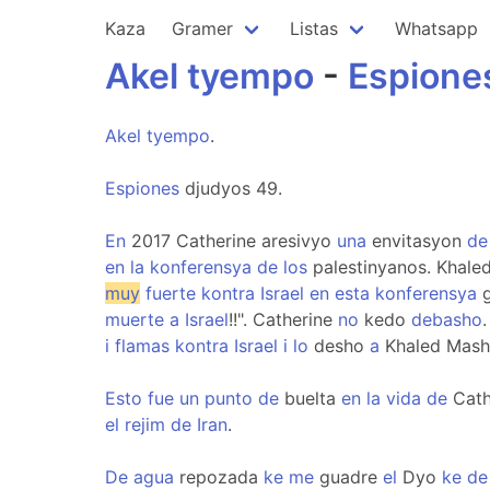
Kaza
Gramer
Listas
Whatsapp
Akel
tyempo
-
Espione
Akel
tyempo
.
Espiones
djudyos 49.
En
2017 Catherine aresivyo
una
envitasyon
de
en
la
konferensya
de
los
palestinyanos. Khale
muy
fuerte
kontra
Israel
en
esta
konferensya
g
muerte
a
Israel
!!". Catherine
no
kedo
debasho
i
flamas
kontra
Israel
i
lo
desho
a
Khaled Mash
Esto
fue
un
punto
de
buelta
en
la
vida
de
Cath
el
rejim
de
Iran
.
De
agua
repozada
ke
me
guadre
el
Dyo
ke
de