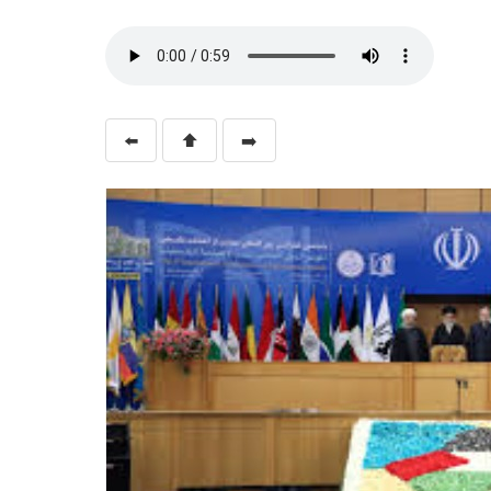
⬅️
⬆️
➡️