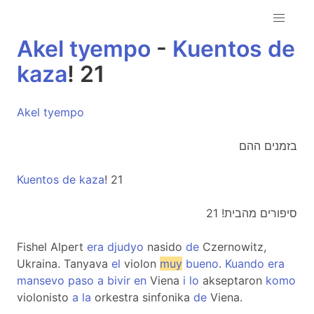
Akel
tyempo
-
Kuentos
de
kaza
! 21
Akel
tyempo
בזמנים ההם
Kuentos
de
kaza
! 21
סיפורים מהבית! 21
Fishel Alpert
era
djudyo
nasido
de
Czernowitz,
Ukraina. Tanyava
el
violon
muy
bueno
.
Kuando
era
mansevo
paso
a
bivir
en
Viena
i
lo
akseptaron
komo
violonisto
a
la
orkestra sinfonika
de
Viena.