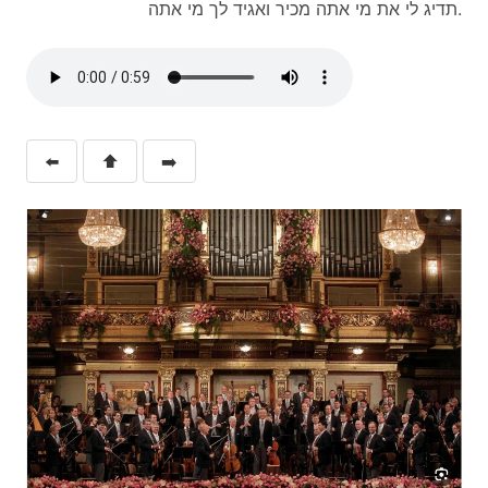
תדיג לי את מי אתה מכיר ואגיד לך מי אתה.
⬅️
⬆️
➡️