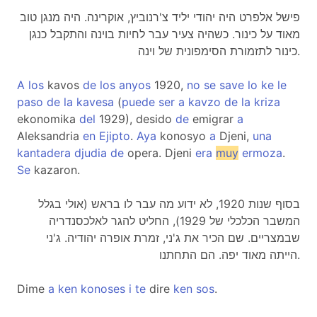
פישל אלפרט היה יהודי יליד צ'רנוביץ, אוקרינה. היה מנגן טוב
מאוד על כינור. כשהיה צעיר עבר לחיות בוינה והתקבל כנגן
כינור לתזמורת הסימפונית של וינה.
A
los
kavos
de
los
anyos
1920,
no
se
save
lo
ke
le
paso
de
la
kavesa
(
puede
ser
a
kavzo
de
la
kriza
ekonomika
del
1929), desido
de
emigrar
a
Aleksandria
en
Ejipto
.
Aya
konosyo
a
Djeni,
una
kantadera
djudia
de
opera. Djeni
era
muy
ermoza
.
Se
kazaron.
בסוף שנות 1920, לא ידוע מה עבר לו בראש (אולי בגלל
המשבר הכלכלי של 1929), החליט להגר לאלכסנדריה
שבמצריים. שם הכיר את ג'ני, זמרת אופרה יהודיה. ג'ני
הייתה מאוד יפה. הם התחתנו.
Dime
a
ken
konoses
i
te
dire
ken
sos
.