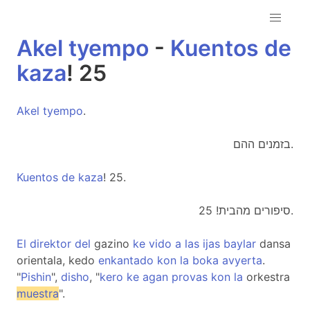
Akel
tyempo
-
Kuentos
de
kaza
! 25
Akel
tyempo
.
בזמנים ההם.
Kuentos
de
kaza
! 25.
סיפורים מהבית! 25.
El
direktor
del
gazino
ke
vido
a
las
ijas
baylar
dansa
orientala, kedo
enkantado
kon
la
boka
avyerta
.
"
Pishin
",
disho
, "
kero
ke
agan
provas
kon
la
orkestra
muestra
".