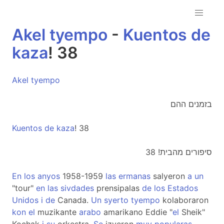
Akel
tyempo
-
Kuentos
de
kaza
! 38
Akel
tyempo
בזמנים ההם
Kuentos
de
kaza
! 38
סיפורים מהבית! 38
En
los
anyos
1958-1959
las
ermanas
salyeron
a
un
"tour"
en
las
sivdades
prensipalas
de
los
Estados
Unidos
i
de
Canada.
Un
syerto
tyempo
kolaboraron
kon
el
muzikante
arabo
amarikano Eddie "
el
Sheik"