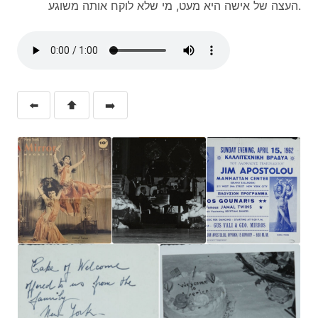
העצה של אישה היא מעט, מי שלא לוקח אותה משוגע.
⬅️
⬆️
➡️