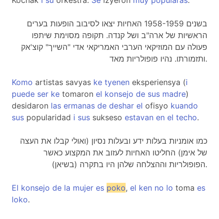
Kochak
i
su
orkestra.
Se
izyeron
muy
popularas
.
בשנים 1958-1959 האחיות יצאו לסיבוב הופעות בערים
הראשיות של ארה"ב ושל קנדה. תקופה מסוימת שיתפו
פעולה עם המוזיקאי הערבי האמריקאי אדי "השייך" קוצ'אק
ותזמורתו. נהיו פופולריות מאד.
Komo
artistas savyas
ke
tyenen
eksperiensya (
i
puede
ser
ke
tomaron
el
konsejo
de
sus
madre
)
desidaron
las
ermanas
de
deshar
el
ofisyo
kuando
sus
popularidad
i
sus
sukseso
estavan
en
el
techo
.
כמו אומניות בעלות ידע ובעלות נסיון (ואולי קבלו את העצה
של אימן) החליטו האחיות לעזוב את המקצוע כאשר
הפופולריות וההצלחה שלהן היו בתקרה (בשיאן).
El
konsejo
de
la
mujer
es
poko
,
el
ken
no
lo
toma
es
loko
.