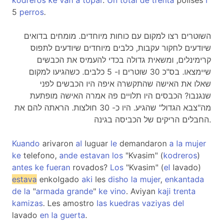
kodreros
ke
van
a
topar
.
Un
total
de
trenta
polises
i
5
perros
.
השוטרים רצו למקום עם כוחות מיוחדים. מומחים בדואים
שיודעים לחקור עקבות, כלבים מיוחדים שיודעים לתפוס
קרימינלים, ומשאית גדולה בכדי להעמיס את הכבשים
שיימצאו. בס"כ 30 שוטרים ו- 5 כלבים. כשהגיעו למקום
שאלו את האישה שהתקשרה איפה היו הכבשים לפני
שנגנבו? הכבסים היו תלויים פה אמרה האישה מופתעת
מה"צבא הגדול" שהגיע. היו כ- 30 חולצות. הראתה להם את
החבלים הריקים של הכביסה בגינה.
Kuando
arivaron
al
luguar
le
demandaron
a
la
mujer
ke
telefono,
ande
estavan
los
"Kvasim" (
kodreros
)
antes
ke
fueran
rovados?
Los
"Kvasim" (
el
lavado)
estava
enkolgado
aki
les
disho
la
mujer
,
enkantada
de
la
"
armada
grande
"
ke
vino
. Aviyan
kaji
trenta
kamizas
. Les amostro
las
kuedras
vaziyas
del
lavado
en
la
guerta
.