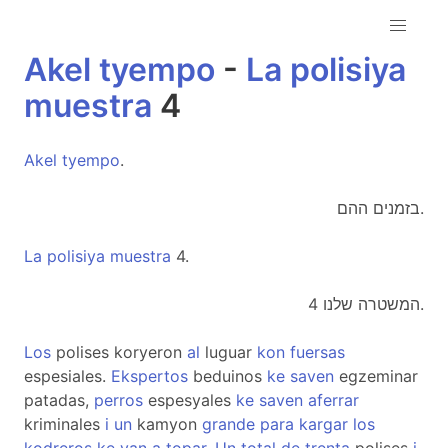
Akel
tyempo
-
La
polisiya
muestra
4
Akel
tyempo
.
בזמנים ההם.
La
polisiya
muestra
4.
המשטרה שלנו 4.
Los
polises koryeron
al
luguar
kon
fuersas
espesiales.
Ekspertos
beduinos
ke
saven
egzeminar
patadas,
perros
espesyales
ke
saven
aferrar
kriminales
i
un
kamyon
grande
para
kargar
los