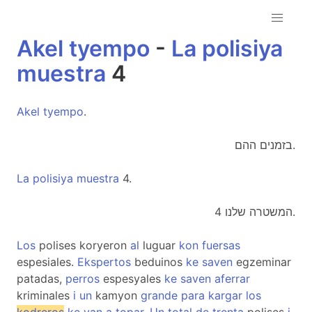
Akel
tyempo
-
La
polisiya
muestra
4
Akel
tyempo
.
בזמנים ההם.
La
polisiya
muestra
4.
המשטרה שלנו 4.
Los
polises koryeron
al
luguar
kon
fuersas
espesiales.
Ekspertos
beduinos
ke
saven
egzeminar
patadas,
perros
espesyales
ke
saven
aferrar
kriminales
i
un
kamyon
grande
para
kargar
los