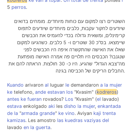
kodreros
ke
van
a
topar
.
Un
total
de
trenta
polises
i
5
perros
.
השוטרים רצו למקום עם כוחות מיוחדים. מומחים בדואים
שיודעים לחקור עקבות, כלבים מיוחדים שיודעים לתפוס
קרימינלים, ומשאית גדולה בכדי להעמיס את הכבשים
שיימצאו. בס"כ 30 שוטרים ו- 5 כלבים. כשהגיעו למקום
שאלו את האישה שהתקשרה איפה היו הכבשים לפני
שנגנבו? הכבסים היו תלויים פה אמרה האישה מופתעת
מה"צבא הגדול" שהגיע. היו כ- 30 חולצות. הראתה להם את
החבלים הריקים של הכביסה בגינה.
Kuando
arivaron
al
luguar
le
demandaron
a
la
mujer
ke
telefono,
ande
estavan
los
"Kvasim" (
kodreros
)
antes
ke
fueran
rovados?
Los
"Kvasim" (
el
lavado)
estava
enkolgado
aki
les
disho
la
mujer
,
enkantada
de
la
"
armada
grande
"
ke
vino
. Aviyan
kaji
trenta
kamizas
. Les amostro
las
kuedras
vaziyas
del
lavado
en
la
guerta
.