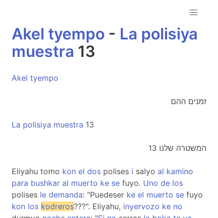
Akel
tyempo
-
La
polisiya
muestra
13
Akel
tyempo
זמנים ההם
La
polisiya
muestra
13
המשטרה שלנו 13
Eliyahu tomo
kon
el
dos
polises
i
salyo
al
kamino
para
bushkar
al
muerto
ke
se
fuyo.
Uno
de
los
polises
le
demanda
: "Puedeser
ke
el
muerto
se
fuyo
kon
los
kodreros
???". Eliyahu,
inyervozo
ke
no