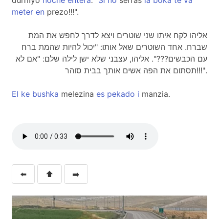
durmyo
noche
entera
: "
Si
no
serras
la
boka
te
va
meter
en
prezo!!!".
אליהו לקח איתו שני שוטרים ויצא לדרך לחפש את המת
שברח. אחד השוטרים שאל אותו: "יכול להיות שהמת ברח
עם הכבשים???". אליהו, עצבני שלא ישן לילה שלם: "אם לא
תסתום את הפה אשים אותך בבית סוהר!!!".
El
ke
bushka
melezina
es
pekado
i
manzia.
⬅️
⬆️
➡️