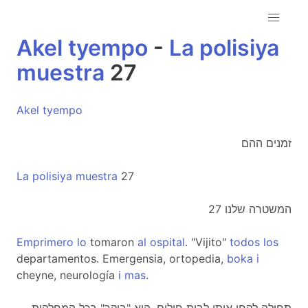
Akel
tyempo
-
La
polisiya
muestra
27
Akel
tyempo
זמנים ההם
La
polisiya
muestra
27
המשטרה שלנו 27
Emprimero
lo
tomaron
al
ospital
. "Vijito"
todos
los
departamentos. Emergensia, ortopedia,
boka
i
cheyne, neurología
i
mas
.