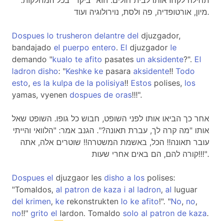
תחילה לקחו אותו לבית חולים. הוא "ביקר" בכל המחלקות.
מיון, אורטופדיה, פה ולסת, נוירולוגיה ועוד.
Dospues
lo
trusheron
delantre
del
djuzgador,
bandajado
el
puerpo
entero
.
El
djuzgador
le
demando "
kualo
te
afito
pasates
un
aksidente
?".
El
ladron
disho
: "
Keshke
ke
pasara
aksidente
!!
Todo
esto
,
es
la
kulpa
de
la
polisiya
!!
Estos
polises,
los
yamas, vyenen
dospues
de
oras
!!!".
אחר כך הביאו אותו לפני השופט, חבוש כל גופו. השופט שאל
אותו "מה קרה לך, עברת תאונה?". הגנב אמר: "הלוואי והייתי
עובר תאונה!! הכל, באשמת המשטרה!! שוטרים אלה, אתה
קורה להם, הם באים אחרי שעות!!!".
Dospues
el
djuzgaor les
disho
a
los
polises:
"Tomaldos,
al
patron
de
kaza
i
al
ladron
,
al
luguar
del
krimen
,
ke
rekonstrukten
lo
ke
afito
!". "
No
,
no
,
no
!!"
grito
el
lardon. Tomaldo
solo
al
patron
de
kaza
.