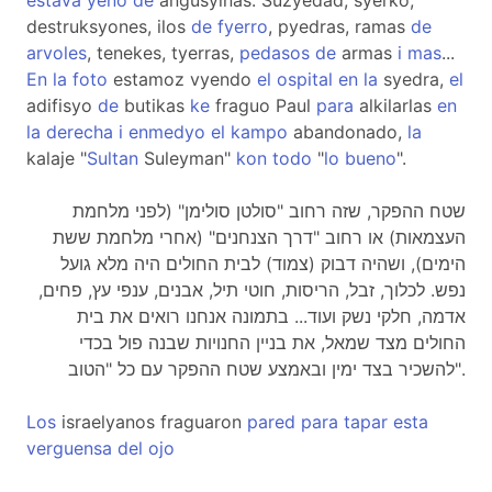
estava
yeno
de
angusyinas. Suzyedad, syerko,
destruksyones, ilos
de
fyerro
, pyedras, ramas
de
arvoles
, tenekes, tyerras,
pedasos
de
armas
i
mas
...
En
la
foto
estamoz vyendo
el
ospital
en
la
syedra,
el
adifisyo
de
butikas
ke
fraguo Paul
para
alkilarlas
en
la
derecha
i
enmedyo
el
kampo
abandonado,
la
kalaje "
Sultan
Suleyman"
kon
todo
"
lo
bueno
".
שטח ההפקר, שזה רחוב "סולטן סולימן" (לפני מלחמת
העצמאות) או רחוב "דרך הצנחנים" (אחרי מלחמת ששת
הימים), ושהיה דבוק (צמוד) לבית החולים היה מלא גועל
נפש. לכלוך, זבל, הריסות, חוטי תיל, אבנים, ענפי עץ, פחים,
אדמה, חלקי נשק ועוד... בתמונה אנחנו רואים את בית
החולים מצד שמאל, את בניין החנויות שבנה פול בכדי
להשכיר בצד ימין ובאמצע שטח ההפקר עם כל "הטוב".
Los
israelyanos fraguaron
pared
para
tapar
esta
verguensa
del
ojo