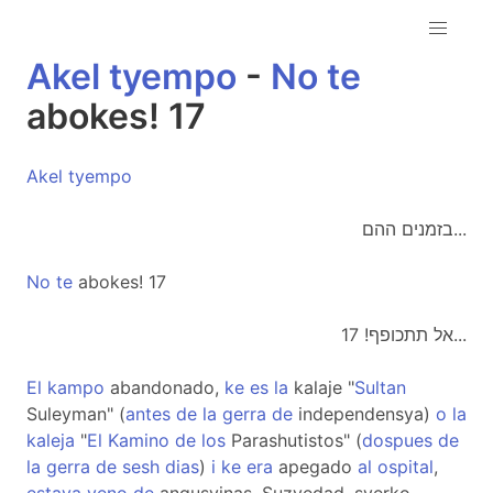
Akel
tyempo
-
No
te
abokes! 17
Akel
tyempo
בזמנים ההם...
No
te
abokes! 17
אל תתכופף! 17...
El
kampo
abandonado,
ke
es
la
kalaje "
Sultan
Suleyman" (
antes
de
la
gerra
de
independensya)
o
la
kaleja
"
El
Kamino
de
los
Parashutistos" (
dospues
de
la
gerra
de
sesh
dias
)
i
ke
era
apegado
al
ospital
,