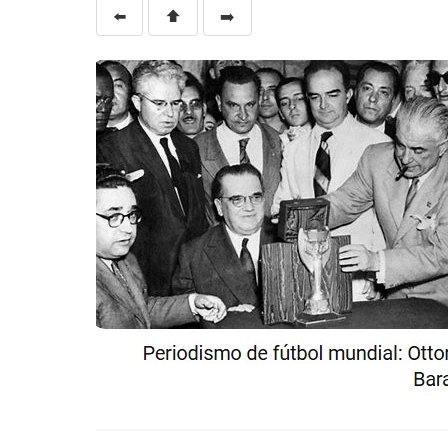
⬅️
⬆️
➡️