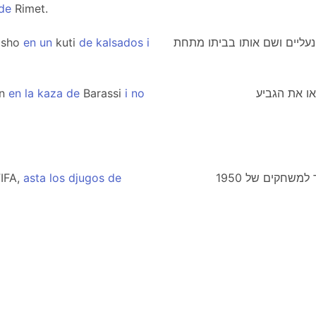
de
Rimet.
asho
en
un
kuti
de
kalsados
i
נעליים ושם אותו בביתו מתחת
on
en
la
kaza
de
Barassi
i
no
IFA,
asta
los
djugos
de