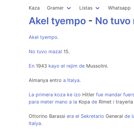
Kaza
Gramer
Listas
Whatsapp
Akel
tyempo
-
No
tuvo
Akel
tyempo
.
No
tuvo
mazal
15.
En
1943
kayo
el
rejim
de
Mussolini.
Almanya entro
a
Italya
.
La
primera
koza
ke
izo
Hitler
fue
mandar
fuer
para
meter
mano
a
la
Kopa
de
Rimet
i
trayerl
Ottorino Barassi
era
el
Sekretario
General
de
l
Italya
.