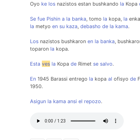
Oyo
ke
los
nazistos estan bushkando
la
Kopa
Se
fue
Pishin
a
la
banka
, tomo
la
kopa,
la
enk
la
metyo
en
su
kaza
,
debasho
de
la
kama
.
Los
nazistos bushkaron
en
la
banka
, bushkar
toparon
la
kopa.
Esta
ves
la
Kopa
de
Rimet
se
salvo
.
En
1945 Barassi entrego
la
kopa
al
ofisyo
de
F
1950.
Asigun
la
kama
ansi
el
repozo
.