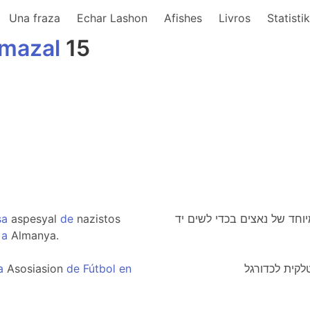
Una fraza
Echar Lashon
Afishes
Livros
Statisti
mazal
15
sa
aspesyal
de
nazistos
וחד של נאצים בכדי לשים יד
a
a
Almanya.
a
Asosiasion
de
Fútbol
en