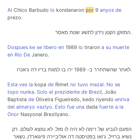
Al
Chico Barbudo
lo
kondanaron
por
9
anyos
de
prezo.
המזוקן הקטן נידון לתשע שנות מאסר.
Dospues
ke
se
libero
en
1989
lo
tiraron
a
su
muerte
en
Rio
De
Janero.
לאחר שהשתחרר ב- 1989 ירו בו למוות בריו דה ג'אנרו.
Esta
ves
la
kopa
de
Rimet
no
tuvo
mazal
.
No
se
topo
nunka
.
Solo
el
prezidente
de
Brezil
, João
Baptista
de
Oliveira Figueiredo, kedo riyendo
enriva
del
almaryo
vaziyo
.
Esto
fue
una
dada
fuerte
a
la
Onor
Nasyonal Brezilyano.
הפעם לגביע של רימה לא היה לו מזל. לא נמצא לעולם. רק
נשיא ברזיל, ג'ואו בפטיסטה דה אוליביירה פיגוארדו, נשאר