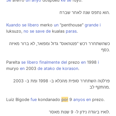
Se
aferro
un
anyo
dospued
ke
se
fuyo.
הוא נתפס שנה לאחר שברח.
Kuando
se
libero
merko
un
"penthouse"
grande
i
luksuzo,
no
se
save
de
kualas
paras
.
כשהשתחרר רכש "פנטהאוס" גדול ומפואר, לא ברור מאיזה
כסף.
Parelta
se
libero
finalmente
del
prezo
en
1998
i
muryo
en
2003
de
atako
de
korason
.
פרלטה השתחרר סופית מהכלא ב- 1998 ומת ב- 2003
מהתקף לב.
Luiz Bigode
fue
kondanado
por
9
anyos
en
prezo.
לואיז ביגודה נידון ל- 9 שנות מאסר.