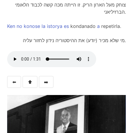
צוחק מעל הארון הריק. זו הייתה מכה קשה לכבוד הלאומי
הברזיליאני.
Ken
no
konose
la
istorya
es
kondanado
a
repetirla.
מי שלא מכיר (יודע) את ההיסטוריה נידון לחזור עליה.
⬅️
⬆️
➡️