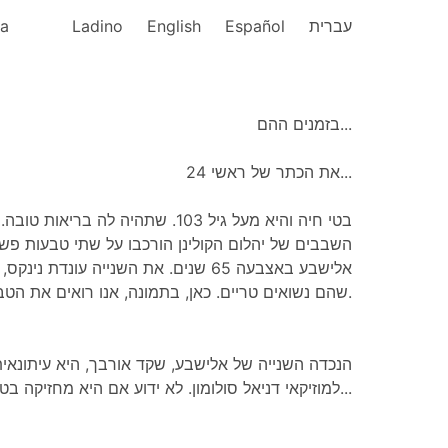
ka
Ladino
English
Español
עברית
בזמנים ההם...
את הכתר של ראשי 24...
השבבים של יהלום הקולינן הורכבו על שתי טבעות פש
אלישבע באצבעה 65 שנים. את השנייה עונ,
שהם נשואים טריים. כאן, בתמונה, אנו רואים את הטבעת של נינקס.
הנכדה השנייה של אלישבע, שקד אורבך, היא עיתונאית
למוזיקאי דניאל סולומון. לא ידוע אם היא מחזיקה בטבעת השנייה...