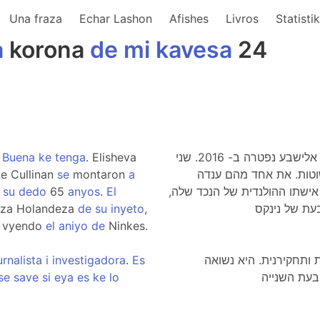
Una fraza
Echar Lashon
Afishes
Livros
Statisti
a
korona
de
mi
kavesa
24
Buena
ke
tenga
. Elisheva
בטי חיה והיא מעל גיל 103. שתהיה לה בריאות טובה. אלישבע נפטרה ב- 2016. שני
e Cullinan
se
montaron
a
וטות. את אחד מהם ענדה
su
dedo
65
anyos
.
El
דת נינקס, אישתו ההולנדית של הנכד שלה
za Holandeza
de
su
inyeto
,
z vyendo
el
aniyo
de
Ninkes.
urnalista
i
investigadora
.
Es
 ותחקירנית. היא נשואה
se
save
si
eya
es
ke
lo