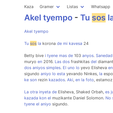
Kaza
Gramer
Listas
Whatsapp
Akel
tyempo
-
Tu
sos
l
Akel
tyempo
Tu
sos
la
korona
de
mi
kavesa
24
Betty bive
i
tyene
mas
de
103
anyos
.
Sanedad
muryo
en
2016.
Las
dos
frashkitas
del
diamant
dos
aniyos
simples
.
El
uno
lo
yevo Elisheva
en
sigundo
aniyo
lo
esta
yevando Ninkes,
la
espo
ke
son
rezin
kazados
.
Aki
,
en
la
foto
, estamo
La
otra
inyeta
de
Elisheva, Shaked Orbah,
es
j
kazada
kon
el
muzikante Daniel Solomon.
No
tyene
el
aniyo
sigundo.