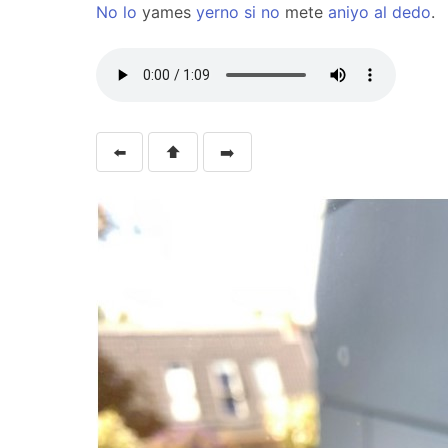
No
lo
yames
yerno
si
no
mete
aniyo
al
dedo
.
⬅️
⬆️
➡️