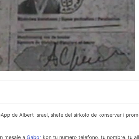
de Albert Israel, shefe del sirkolo de konservar i promov
un mesaje a
Gabor
kon tu numero telefono, tu nombre, tu al