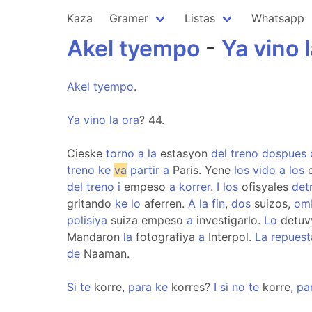
Kaza
Gramer
Listas
Whatsapp
Akel
tyempo
-
Ya
vino
Akel
tyempo
.
Ya
vino
la
ora
? 44.
Cieske
torno
a
la
estasyon
del
treno
dospues
treno
ke
va
partir
a
Paris. Yene
los
vido
a
los
o
del
treno
i
empeso
a
korrer
.
I
los
ofisyales
det
gritando
ke
lo
aferren.
A
la
fin
,
dos
suizos,
om
polisiya
suiza empeso
a
investigarlo.
Lo
detuv
Mandaron
la
fotografiya
a
Interpol.
La
repuest
de
Naaman.
Si
te
korre,
para
ke
korres?
I
si
no
te
korre,
pa