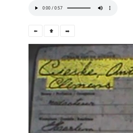
⬅️
⬆️
➡️