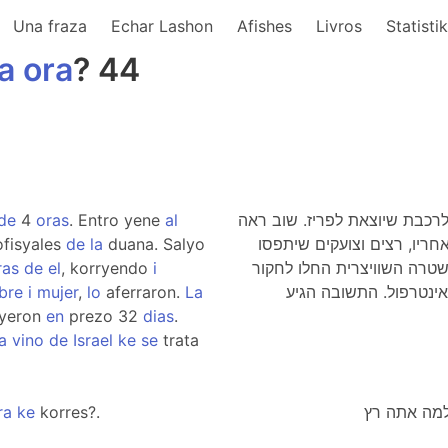
Una fraza
Echar Lashon
Afishes
Livros
Statisti
la
ora
? 44
de
4
oras
. Entro yene
al
 4 שעות. נכנס שוב לרכבת שיוצאת לפריז. שוב ראה
fisyales
de
la
duana. Salyo
חריו, רצים וצועקים שיתפסו
ras
de
el
, korryendo
i
משטרה השוויצרית החלו לחקור
bre
i
mujer
,
lo
aferraron.
La
ום. שלחו תמונות לאינטרפול. התשובה הגיע
yeron
en
prezo 32
dias
.
a
vino
de
Israel
ke
se
trata
ra
ke
korres?.