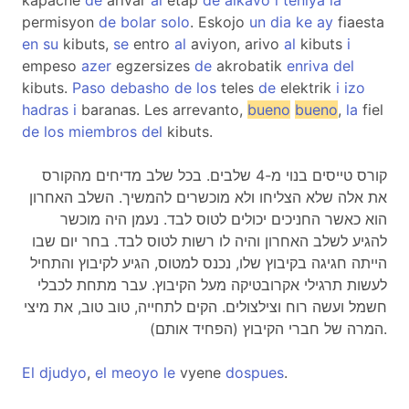
kapache
de
arivar
al
etap
de
alkavo
i
teniya
la
permisyon
de
bolar
solo
. Eskojo
un
dia
ke
ay
fiaesta
en
su
kibuts,
se
entro
al
aviyon, arivo
al
kibuts
i
empeso
azer
egzersizes
de
akrobatik
enriva
del
kibuts.
Paso
debasho
de
los
teles
de
elektrik
i
izo
hadras
i
baranas. Les arrevanto,
bueno
bueno
,
la
fiel
de
los
miembros
del
kibuts.
קורס טייסים בנוי מ-4 שלבים. בכל שלב מדיחים מהקורס
את אלה שלא הצליחו ולא מוכשרים להמשיך. השלב האחרון
הוא כאשר החניכים יכולים לטוס לבד. נעמן היה מוכשר
להגיע לשלב האחרון והיה לו רשות לטוס לבד. בחר יום שבו
הייתה חגיגה בקיבוץ שלו, נכנס למטוס, הגיע לקיבוץ והתחיל
לעשות תרגילי אקרובטיקה מעל הקיבוץ. עבר מתחת לכבלי
חשמל ועשה רוח וצילצולים. הקים לתחייה, טוב טוב, את מיצי
המרה של חברי הקיבוץ (הפחיד אותם).
El
djudyo
,
el
meoyo
le
vyene
dospues
.