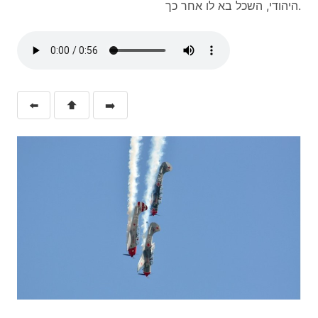
היהודי, השכל בא לו אחר כך.
⬅️
⬆️
➡️