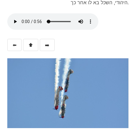
היהודי, השכל בא לו אחר כך.
⬅️
⬆️
➡️