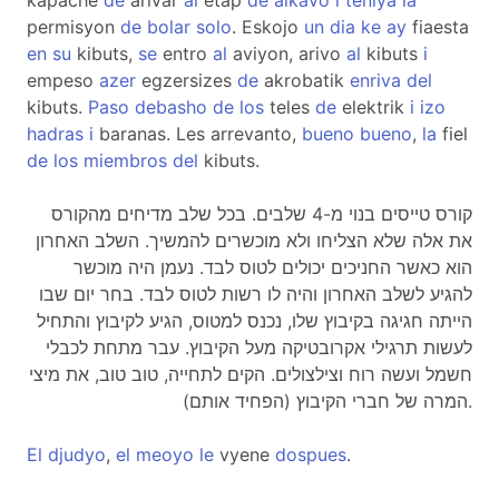
kapache
de
arivar
al
etap
de
alkavo
i
teniya
la
permisyon
de
bolar
solo
. Eskojo
un
dia
ke
ay
fiaesta
en
su
kibuts,
se
entro
al
aviyon, arivo
al
kibuts
i
empeso
azer
egzersizes
de
akrobatik
enriva
del
kibuts.
Paso
debasho
de
los
teles
de
elektrik
i
izo
hadras
i
baranas. Les arrevanto,
bueno
bueno
,
la
fiel
de
los
miembros
del
kibuts.
קורס טייסים בנוי מ-4 שלבים. בכל שלב מדיחים מהקורס
את אלה שלא הצליחו ולא מוכשרים להמשיך. השלב האחרון
הוא כאשר החניכים יכולים לטוס לבד. נעמן היה מוכשר
להגיע לשלב האחרון והיה לו רשות לטוס לבד. בחר יום שבו
הייתה חגיגה בקיבוץ שלו, נכנס למטוס, הגיע לקיבוץ והתחיל
לעשות תרגילי אקרובטיקה מעל הקיבוץ. עבר מתחת לכבלי
חשמל ועשה רוח וצילצולים. הקים לתחייה, טוב טוב, את מיצי
המרה של חברי הקיבוץ (הפחיד אותם).
El
djudyo
,
el
meoyo
le
vyene
dospues
.