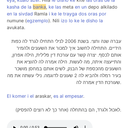
eya
,
kualo
azer
. Hila
le
disho
ke
kite
las
oras
de
la
kasha
de
la
banka
,
ke
las
meta
en
un
depo alkilado
en
la
sivdad
Ramla
i
ke
le
trayga
dos
oras
por
numune (
egzemplo
). Nili
izo
lo
ke
le
disho
la
avukata.
עברה שנה וחצי. בשנת 2006 לנילי התחילו לגרד לה כפות
הידיים. התחילה לחשוב איך למכור את השעונים ולהמיר
אותם לכסף. יצרה קשר עם עורכת דין פלילית, הילה אפרון,
והתייעצה איתה, מה לעשות. הילה אמרה לה להוציא את
השעונים מהכספת של הבנק, לשים אותם במחסן מושכר
בעיר רמלה ולהביא לה 2 שעונים לדוגמה. נילי עשתה את מה
שעורכת הדין אמרה לה.
El
komer
i
el
araskar,
es
al
empesar
.
לאכול ולגרד, הם בהתחלה (אחר כך לא רוצים להפסיק).