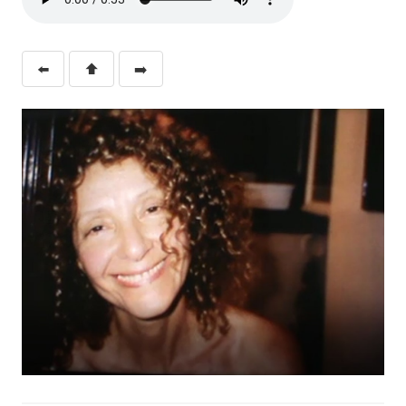
⬅️
⬆️
➡️