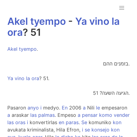
Akel
tyempo
-
Ya
vino
la
ora
? 51
Akel
tyempo
.
בזמנים ההם.
Ya
vino
la
ora
? 51.
הגיעה השעה? 51.
Pasaron
anyo
i
medyo.
En
2006
a
Nili
le
empesaron
a
araskar
las
palmas
. Empeso
a
pensar
komo
vender
las
oras
i
konvertirlas
en
paras
.
Se
komuniko
kon
avukata kriminalista, Hila Efron,
i
se
konsejo
kon