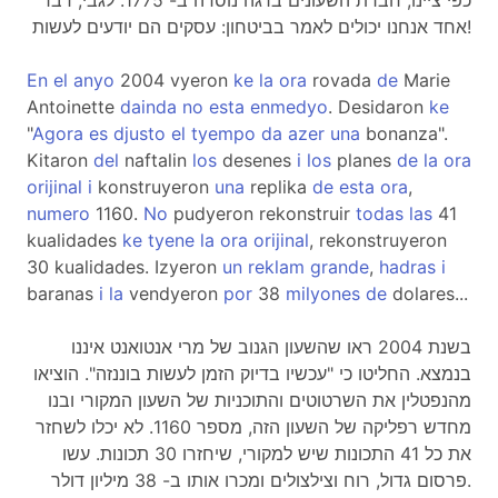
כפי ציינו, חברת השעונים ברגה נוסדה ב- 1775. לגבי, דבר
אחד אנחנו יכולים לאמר בביטחון: עסקים הם יודעים לעשות!
En
el
anyo
2004 vyeron
ke
la
ora
rovada
de
Marie
Antoinette
dainda
no
esta
enmedyo
. Desidaron
ke
"
Agora
es
djusto
el
tyempo
da
azer
una
bonanza".
Kitaron
del
naftalin
los
desenes
i
los
planes
de
la
ora
orijinal
i
konstruyeron
una
replika
de
esta
ora
,
numero
1160.
No
pudyeron rekonstruir
todas
las
41
kualidades
ke
tyene
la
ora
orijinal
, rekonstruyeron
30 kualidades. Izyeron
un
reklam
grande
,
hadras
i
baranas
i
la
vendyeron
por
38
milyones
de
dolares...
בשנת 2004 ראו שהשעון הגנוב של מרי אנטואנט איננו
בנמצא. החליטו כי "עכשיו בדיוק הזמן לעשות בוננזה". הוציאו
מהנפטלין את השרטוטים והתוכניות של השעון המקורי ובנו
מחדש רפליקה של השעון הזה, מספר 1160. לא יכלו לשחזר
את כל 41 התכונות שיש למקורי, שיחזרו 30 תכונות. עשו
פרסום גדול, רוח וצילצולים ומכרו אותו ב- 38 מיליון דולר.