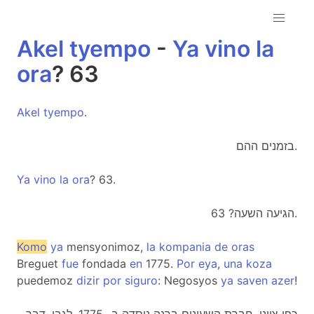
Akel
tyempo
-
Ya
vino
la
ora
? 63
Akel
tyempo
.
בזמנים ההם.
Ya
vino
la
ora
? 63.
הגיעה השעה? 63.
Komo
ya
mensyonimoz,
la
kompania
de
oras
Breguet
fue
fondada
en
1775.
Por
eya
,
una
koza
puedemoz
dizir
por
siguro
: Negosyos
ya
saven
azer
!